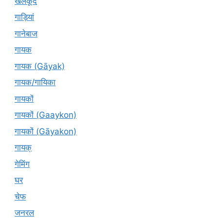
खेलकूद
गाड़ियां
गानेबाज
गायक
गायक (Gāyak)
गायक/गायिका
गायकों
गायकों (Gaaykon)
गायकों (Gāyakon)
गायक्
गेमिंग
घर
चेफ
जनरल