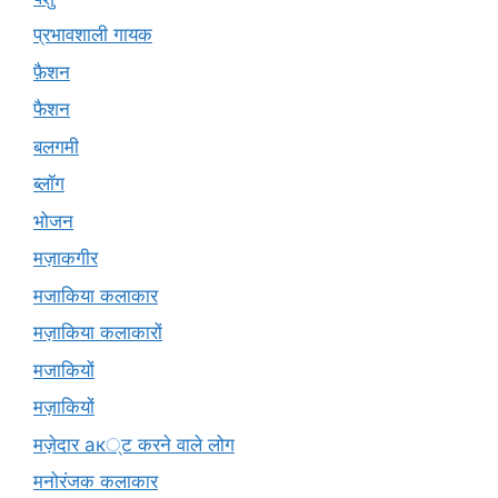
प्रभावशाली गायक
फ़ैशन
फैशन
बलगमी
ब्लॉग
भोजन
मज़ाकगीर
मजाकिया कलाकार
मज़ाकिया कलाकारों
मजाकियों
मज़ाकियों
मज़ेदार ак्ट करने वाले लोग
मनोरंजक कलाकार