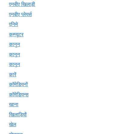
एनबीए खिलाड़ी
एनबीए प्लेयर्स
एनिमे
कम्प्यूटर
कानुन
क़ानून
कानून
कारें
कॉमेडियनों
कॉमेडियन्स
खाना
खिलाड़ियों
खेल