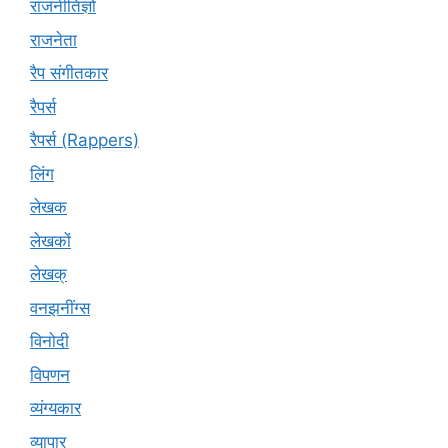
राजनीतिज्ञों
राजनेता
रैप संगीतकार
रैपर्स
रैपर्स (Rappers)
लिंग
लेखक
लेखकों
लेखक्
वनझनींग्स
विनोदी
विपणन
व्यंग्यकार
व्यापार