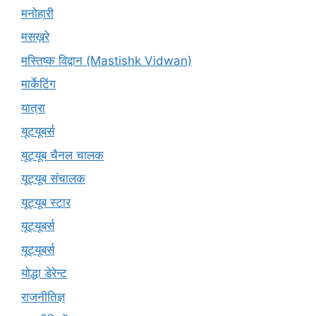
मनोहारी
मसख़रे
मस्तिष्क विद्वान (Mastishk Vidwan)
मार्केटिंग
यात्रा
यूटयूबर्स
यूट्यूब चैनल चालक
यूट्यूब संचालक
यूट्यूब स्टार
यूट्‍यूबर्स
यूट्यूबर्स
योद्धा डेरेन्ट
राजनीतिज्ञ