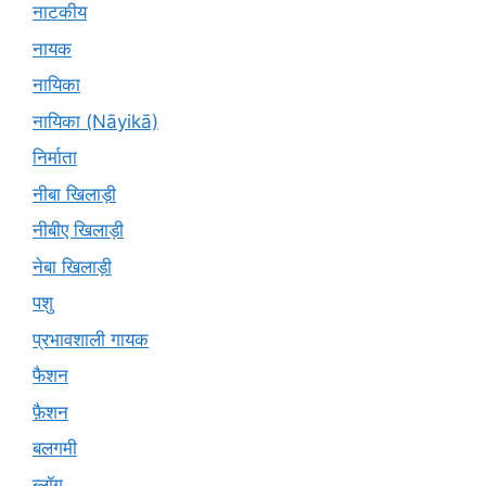
नाटकीय
नायक
नायिका
नायिका (Nāyikā)
निर्माता
नीबा खिलाड़ी
नीबीए खिलाड़ी
नेबा खिलाड़ी
पशु
प्रभावशाली गायक
फैशन
फ़ैशन
बलगमी
ब्लॉग