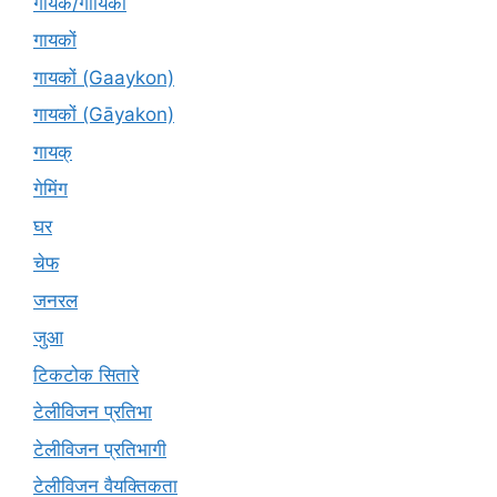
गायक/गायिका
गायकों
गायकों (Gaaykon)
गायकों (Gāyakon)
गायक्
गेमिंग
घर
चेफ
जनरल
जुआ
टिकटोक सितारे
टेलीविजन प्रतिभा
टेलीविजन प्रतिभागी
टेलीविजन वैयक्तिकता