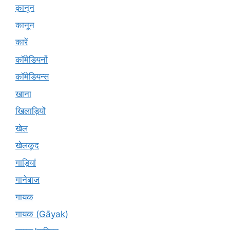
क़ानून
कानून
कारें
कॉमेडियनों
कॉमेडियन्स
खाना
खिलाड़ियों
खेल
खेलकूद
गाड़ियां
गानेबाज
गायक
गायक (Gāyak)