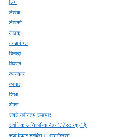
लिंग
लेखक
लेखकों
लेखक्
वनझनींग्स
विनोदी
विपणन
व्यंग्यकार
व्यापार
शिक्षा
शेफ्स
सबसे नवीनतम समाचार
सर्वाधिक आधिकारिक बैंडर 'लेटेस्ट न्यूज़' है।
सर्वाधिकार सुरक्षित।ाश्चर्यंच्मच्चं।