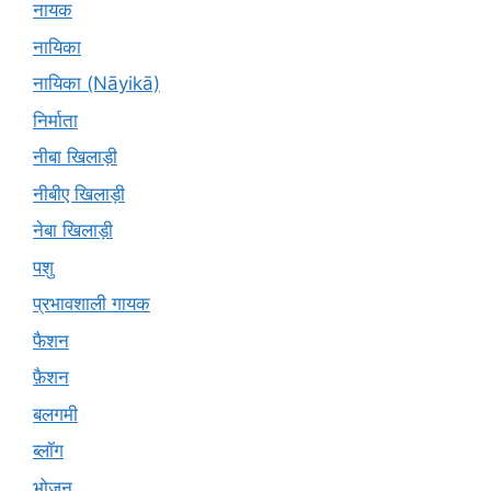
नायक
नायिका
नायिका (Nāyikā)
निर्माता
नीबा खिलाड़ी
नीबीए खिलाड़ी
नेबा खिलाड़ी
पशु
प्रभावशाली गायक
फैशन
फ़ैशन
बलगमी
ब्लॉग
भोजन