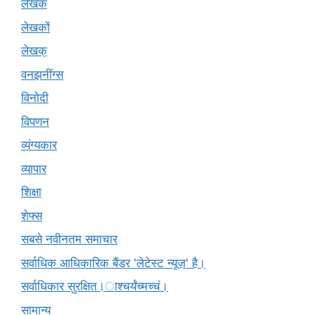
लेखक
लेखकों
लेखक्
वनझनींग्स
विनोदी
विपणन
व्यंग्यकार
व्यापार
शिक्षा
शेफ्स
सबसे नवीनतम समाचार
सर्वाधिक आधिकारिक बैंडर 'लेटेस्ट न्यूज़' है।
सर्वाधिकार सुरक्षित।ाश्चर्यंच्मच्चं।
सामान्य