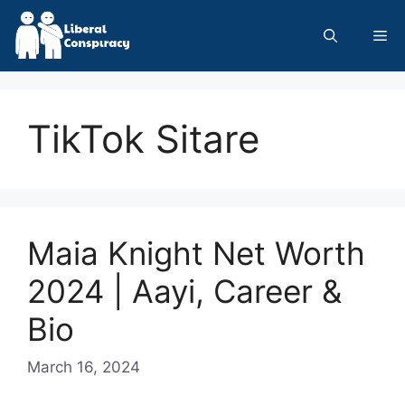
Skip
to
Me
content
TikTok Sitare
Maia Knight Net Worth
2024 | Aayi, Career &
Bio
March 16, 2024