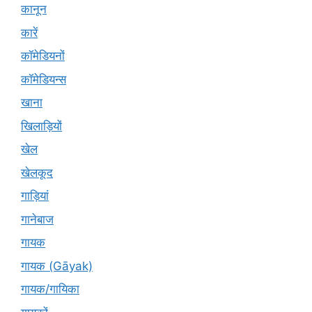
कानून
कारें
कॉमेडियनों
कॉमेडियन्स
खाना
खिलाड़ियों
खेल
खेलकूद
गाड़ियां
गानेबाज
गायक
गायक (Gāyak)
गायक/गायिका