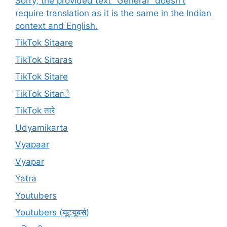
Sorry, the provided text "General" doesn't
require translation as it is the same in the Indian
context and English.
TikTok Sitaare
TikTok Sitaras
TikTok Sitare
TikTok Sitarे
TikTok तारे
Udyamikarta
Vyapaar
Vyapar
Yatra
Youtubers
Youtubers (यूट्यूबर्स)