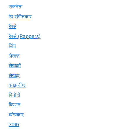
राजनेता
रैप संगीतकार
रैपर्स
रैपर्स (Rappers)
लिंग
लेखक
लेखकों
लेखक्
वनझनींग्स
विनोदी
विपणन
व्यंग्यकार
व्यापार