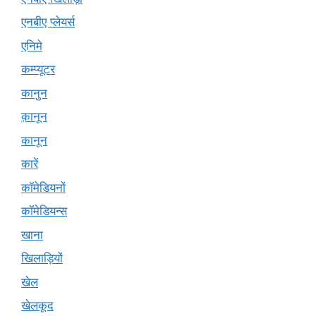
एनबीए प्लेयर्स
एनिमे
कम्प्यूटर
कानुन
क़ानून
कानून
कारें
कॉमेडियनों
कॉमेडियन्स
खाना
खिलाड़ियों
खेल
खेलकूद