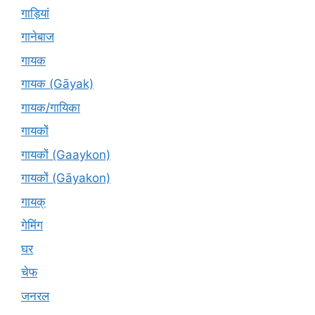
गाड़ियां
गानेबाज
गायक
गायक (Gāyak)
गायक/गायिका
गायकों
गायकों (Gaaykon)
गायकों (Gāyakon)
गायक्
गेमिंग
घर
चेफ
जनरल