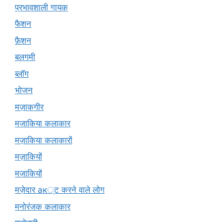
प्रभावशाली गायक
फैशन
फ़ैशन
बलगमी
ब्लॉग
भोजन
मज़ाकगीर
मजाकिया कलाकार
मज़ाकिया कलाकारों
मज़ाकियों
मजाकियों
मज़ेदार ак्ट करने वाले लोग
मनोरंजक कलाकार