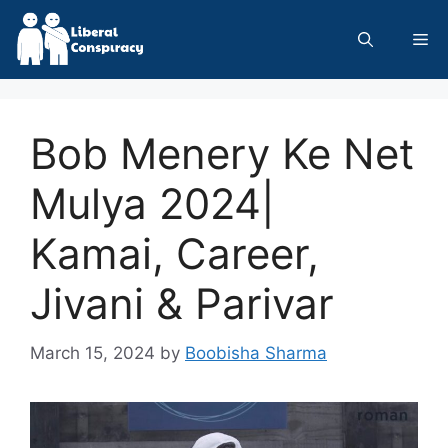
Skip
to
Me
content
Bob Menery Ke Net
Mulya 2024|
Kamai, Career,
Jivani & Parivar
March 15, 2024
by
Boobisha Sharma