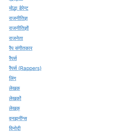
योद्धा डेरेन्ट
राजनीतिज्ञ
राजनीतिज्ञों
राजनेता
रैप संगीतकार
रैपर्स
रैपर्स (Rappers)
लिंग
लेखक
लेखकों
लेखक्
वनझनींग्स
विनोदी