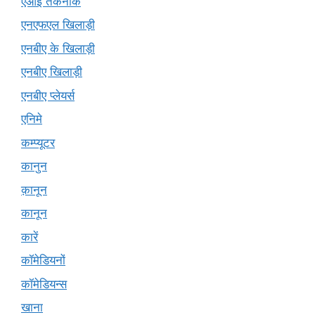
एआई तकनीक
एनएफएल खिलाड़ी
एनबीए के खिलाड़ी
एनबीए खिलाड़ी
एनबीए प्लेयर्स
एनिमे
कम्प्यूटर
कानुन
क़ानून
कानून
कारें
कॉमेडियनों
कॉमेडियन्स
खाना