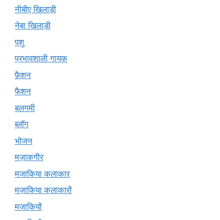
नीबीए खिलाड़ी
नेबा खिलाड़ी
पशु
प्रभावशाली गायक
फ़ैशन
फैशन
बलगमी
ब्लॉग
भोजन
मज़ाकगीर
मजाकिया कलाकार
मज़ाकिया कलाकारों
मजाकियों