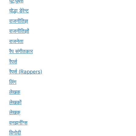
यूट्यूबर्स
योद्धा डेरेन्ट
राजनीतिज्ञ
राजनीतिज्ञों
राजनेता
रैप संगीतकार
रैपर्स
रैपर्स (Rappers)
लिंग
लेखक
लेखकों
लेखक्
वनझनींग्स
विनोदी