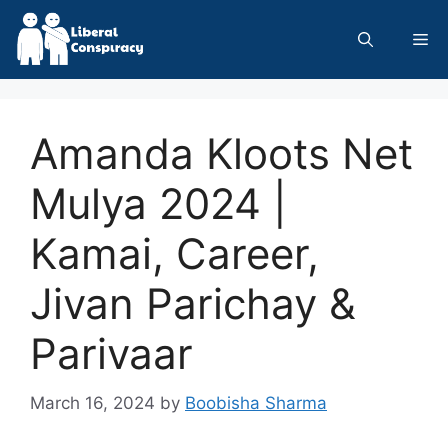
Skip
to
Me
content
Amanda Kloots Net
Mulya 2024 |
Kamai, Career,
Jivan Parichay &
Parivaar
March 16, 2024
by
Boobisha Sharma