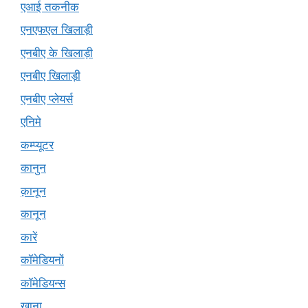
एआई तकनीक
एनएफएल खिलाड़ी
एनबीए के खिलाड़ी
एनबीए खिलाड़ी
एनबीए प्लेयर्स
एनिमे
कम्प्यूटर
कानुन
क़ानून
कानून
कारें
कॉमेडियनों
कॉमेडियन्स
खाना