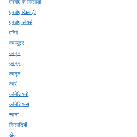
एनबीए के खिलाड़ी
एनबीए खिलाड़ी
एनबीए प्लेयर्स
एनिमे
कम्प्यूटर
कानुन
क़ानून
कानून
कारें
कॉमेडियनों
कॉमेडियन्स
खाना
खिलाड़ियों
खेल