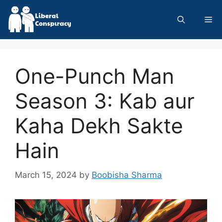
Skip
to
Me
content
One-Punch Man
Season 3: Kab aur
Kaha Dekh Sakte
Hain
March 15, 2024
by
Boobisha Sharma