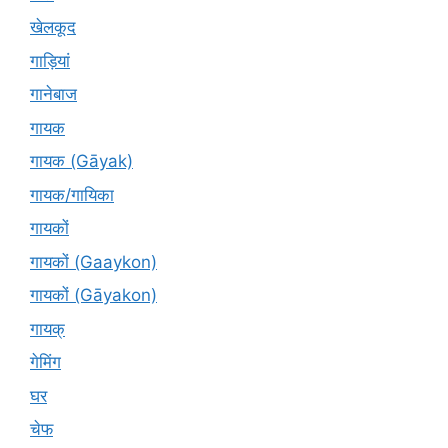
खेलकूद
गाड़ियां
गानेबाज
गायक
गायक (Gāyak)
गायक/गायिका
गायकों
गायकों (Gaaykon)
गायकों (Gāyakon)
गायक्
गेमिंग
घर
चेफ