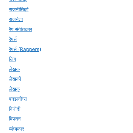
राजनीतिज्ञों
राजनेता
रैप संगीतकार
रैपर्स
रैपर्स (Rappers)
लिंग
लेखक
लेखकों
लेखक्
वनझनींग्स
विनोदी
विपणन
व्यंग्यकार