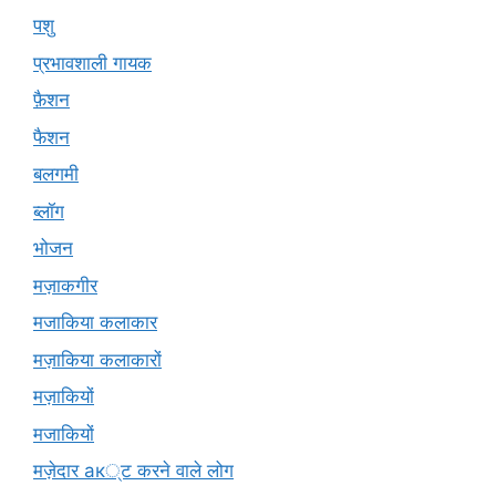
पशु
प्रभावशाली गायक
फ़ैशन
फैशन
बलगमी
ब्लॉग
भोजन
मज़ाकगीर
मजाकिया कलाकार
मज़ाकिया कलाकारों
मज़ाकियों
मजाकियों
मज़ेदार ак्ट करने वाले लोग