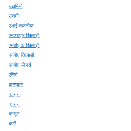
उद्यमियों
उद्यमी
एआई तकनीक
एनएफएल खिलाड़ी
एनबीए के खिलाड़ी
एनबीए खिलाड़ी
एनबीए प्लेयर्स
एनिमे
कम्प्यूटर
कानुन
क़ानून
कानून
कारें