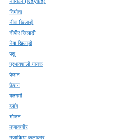
नायिका (Nāyikā)
निर्माता
नीबा खिलाड़ी
नीबीए खिलाड़ी
नेबा खिलाड़ी
पशु
प्रभावशाली गायक
फैशन
फ़ैशन
बलगमी
ब्लॉग
भोजन
मज़ाकगीर
मजाकिया कलाकार