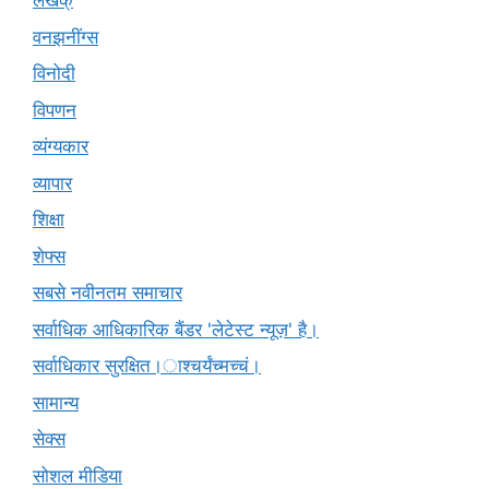
लेखक्
वनझनींग्स
विनोदी
विपणन
व्यंग्यकार
व्यापार
शिक्षा
शेफ्स
सबसे नवीनतम समाचार
सर्वाधिक आधिकारिक बैंडर 'लेटेस्ट न्यूज़' है।
सर्वाधिकार सुरक्षित।ाश्चर्यंच्मच्चं।
सामान्य
सेक्स
सोशल मीडिया