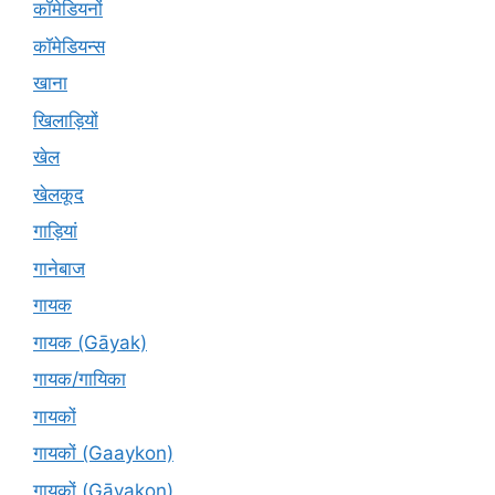
कॉमेडियनों
कॉमेडियन्स
खाना
खिलाड़ियों
खेल
खेलकूद
गाड़ियां
गानेबाज
गायक
गायक (Gāyak)
गायक/गायिका
गायकों
गायकों (Gaaykon)
गायकों (Gāyakon)