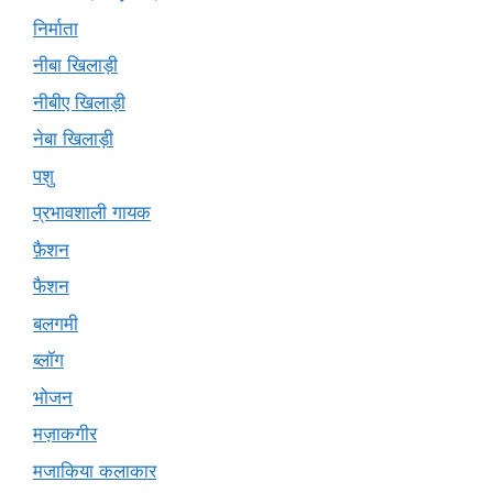
निर्माता
नीबा खिलाड़ी
नीबीए खिलाड़ी
नेबा खिलाड़ी
पशु
प्रभावशाली गायक
फ़ैशन
फैशन
बलगमी
ब्लॉग
भोजन
मज़ाकगीर
मजाकिया कलाकार