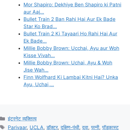
Mor Shapiro: Dekhiye Ben Shapiro ki Patni
aur Aaj…
Bullet Train 2 Ban Rahi Hai Aur Ek Bade
Star Ko Brad…
Bullet Train 2 Ki Tayaari Ho Rahi Hai Aur
Ek Bade…
Millie Bobby Brown: Ucchai, Ayu aur Woh
Kisse Vivah…
Millie Bobby Brown: Uchai, Ayu & Woh
Jise Wah…
Finn Wolfhard Ki Lambai Kitni Hai? Unka
Ayu, Uchai,…
Categories
इंटरनेट व्यक्तित्व
Tags
Parivaar
,
UCLA
,
डॉक्टर
,
दक्षिण-पंथी
,
दवा
,
पत्नी
,
पॉडकास्ट