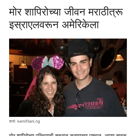
मोर शापिरोच्या जीवन मराठीत्रू
इस्राएलवरून अमेरिकेला
कसं: kemifilani.ng
मोर शापिरोच्या परिचयाची सुरुवात करण्याच्या पश्चात, आपण साहस