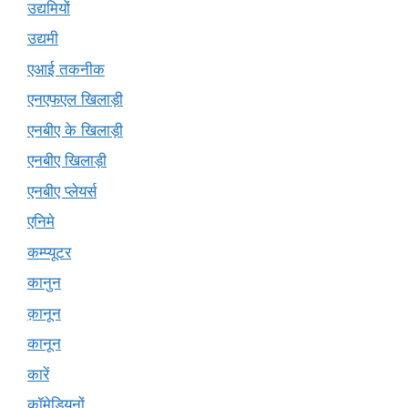
उद्यमियों
उद्यमी
एआई तकनीक
एनएफएल खिलाड़ी
एनबीए के खिलाड़ी
एनबीए खिलाड़ी
एनबीए प्लेयर्स
एनिमे
कम्प्यूटर
कानुन
क़ानून
कानून
कारें
कॉमेडियनों