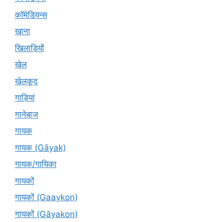
कॉमेडियन्स
खाना
खिलाड़ियों
खेल
खेलकूद
गाड़ियां
गानेबाज
गायक
गायक (Gāyak)
गायक/गायिका
गायकों
गायकों (Gaaykon)
गायकों (Gāyakon)