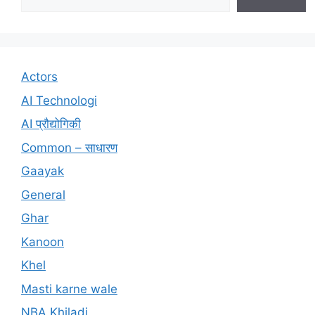
Actors
AI Technologi
AI प्रौद्योगिकी
Common – साधारण
Gaayak
General
Ghar
Kanoon
Khel
Masti karne wale
NBA Khiladi