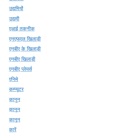
उद्यमियों
उद्यमी
एआई तकनीक
एनएफएल खिलाड़ी
एनबीए के खिलाड़ी
एनबीए खिलाड़ी
एनबीए प्लेयर्स
एनिमे
कम्प्यूटर
कानुन
क़ानून
कानून
कारें