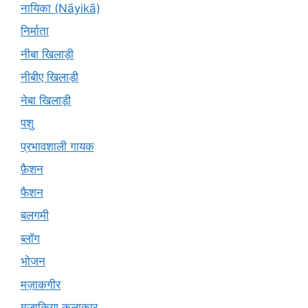
नायिका (Nāyikā)
निर्माता
नीबा खिलाड़ी
नीबीए खिलाड़ी
नेबा खिलाड़ी
पशु
प्रभावशाली गायक
फ़ैशन
फैशन
बलगमी
ब्लॉग
भोजन
मज़ाकगीर
मजाकिया कलाकार