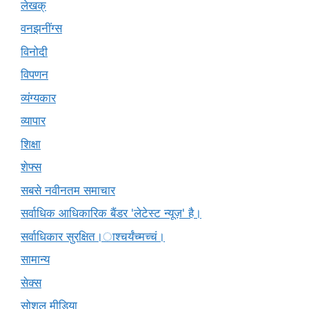
लेखक्
वनझनींग्स
विनोदी
विपणन
व्यंग्यकार
व्यापार
शिक्षा
शेफ्स
सबसे नवीनतम समाचार
सर्वाधिक आधिकारिक बैंडर 'लेटेस्ट न्यूज़' है।
सर्वाधिकार सुरक्षित।ाश्चर्यंच्मच्चं।
सामान्य
सेक्स
सोशल मीडिया