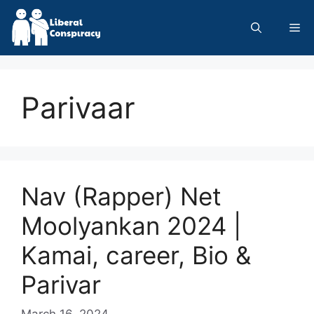
Skip
to
Me
content
Parivaar
Nav (Rapper) Net
Moolyankan 2024 |
Kamai, career, Bio &
Parivar
March 16, 2024