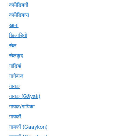
कॉमेडियनों
कॉमेडियन्स
खाना
खिलाड़ियों
खेल
खेलकूद
गाड़ियां
गानेबाज
गायक
गायक (Gāyak)
गायक/गायिका
गायकों
गायकों (Gaaykon)