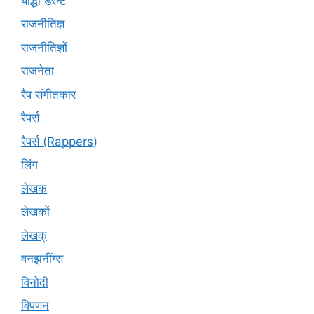
योद्धा डेरेन्ट
राजनीतिज्ञ
राजनीतिज्ञों
राजनेता
रैप संगीतकार
रैपर्स
रैपर्स (Rappers)
लिंग
लेखक
लेखकों
लेखक्
वनझनींग्स
विनोदी
विपणन