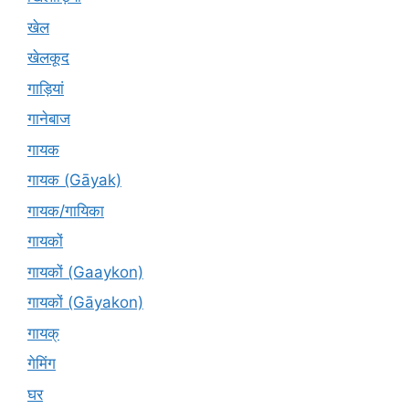
खेल
खेलकूद
गाड़ियां
गानेबाज
गायक
गायक (Gāyak)
गायक/गायिका
गायकों
गायकों (Gaaykon)
गायकों (Gāyakon)
गायक्
गेमिंग
घर