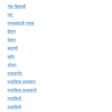
नेबा खिलाड़ी
पशु
प्रभावशाली गायक
फ़ैशन
फैशन
बलगमी
ब्लॉग
भोजन
मज़ाकगीर
मजाकिया कलाकार
मज़ाकिया कलाकारों
मज़ाकियों
मजाकियों