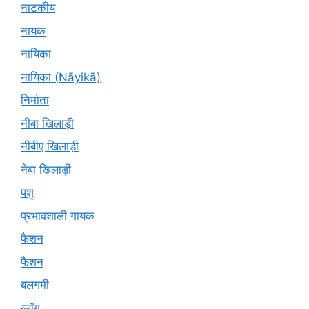
नाटकीय
नायक
नायिका
नायिका (Nāyikā)
निर्माता
नीबा खिलाड़ी
नीबीए खिलाड़ी
नेबा खिलाड़ी
पशु
प्रभावशाली गायक
फैशन
फ़ैशन
बलगमी
ब्लॉग