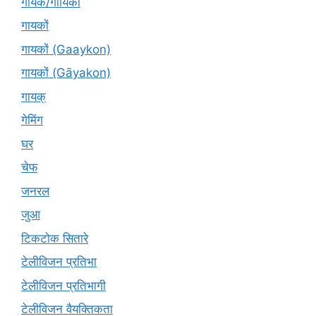
गायक/गायिका
गायकों
गायकों (Gaaykon)
गायकों (Gāyakon)
गायक्
गेमिंग
घर
चेफ
जनरल
जुआ
टिकटोक सितारे
टेलीविजन प्रतिभा
टेलीविजन प्रतिभागी
टेलीविजन वैयक्तिकता