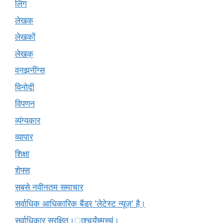
लिंग
लेखक
लेखकों
लेखक्
वनझनींग्स
विनोदी
विपणन
व्यंग्यकार
व्यापार
शिक्षा
शेफ्स
सबसे नवीनतम समाचार
सर्वाधिक आधिकारिक बैंडर 'लेटेस्ट न्यूज़' है।
सर्वाधिकार सुरक्षित।ाश्चर्यंच्मच्चं।