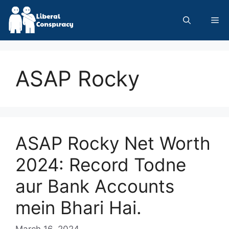
Skip
to
Me
content
ASAP Rocky
ASAP Rocky Net Worth
2024: Record Todne
aur Bank Accounts
mein Bhari Hai.
March 16, 2024