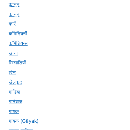
क़ानून
कानून
कारें
कॉमेडियनों
कॉमेडियन्स
खाना
खिलाड़ियों
खेल
खेलकूद
गाड़ियां
गानेबाज
गायक
गायक (Gāyak)