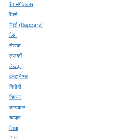
रैप संगीतकार
रैपर्स
रैपर्स (Rappers)
लिंग
लेखक
लेखकों
लेखक्
वनझनींग्स
विनोदी
विपणन
व्यंग्यकार
व्यापार
शिक्षा