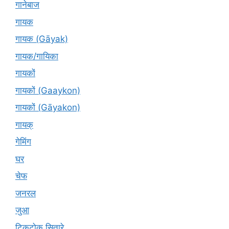
गानेबाज
गायक
गायक (Gāyak)
गायक/गायिका
गायकों
गायकों (Gaaykon)
गायकों (Gāyakon)
गायक्
गेमिंग
घर
चेफ
जनरल
जुआ
टिकटोक सितारे