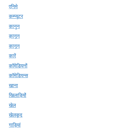
एनिमे
कम्प्यूटर
कानुन
क़ानून
कानून
कारें
कॉमेडियनों
कॉमेडियन्स
खाना
खिलाड़ियों
खेल
खेलकूद
गाड़ियां