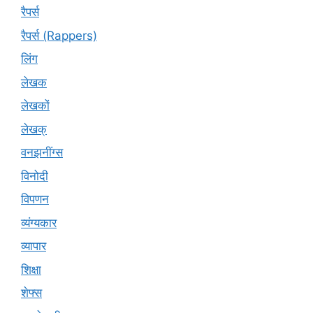
रैपर्स
रैपर्स (Rappers)
लिंग
लेखक
लेखकों
लेखक्
वनझनींग्स
विनोदी
विपणन
व्यंग्यकार
व्यापार
शिक्षा
शेफ्स