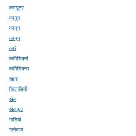
कम्प्यूटर
कानुन
क़ानून
कानून
कारें
कॉमेडियनों
कॉमेडियन्स
खाना
खिलाड़ियों
खेल
खेलकूद
गाड़ियां
गानेबाज