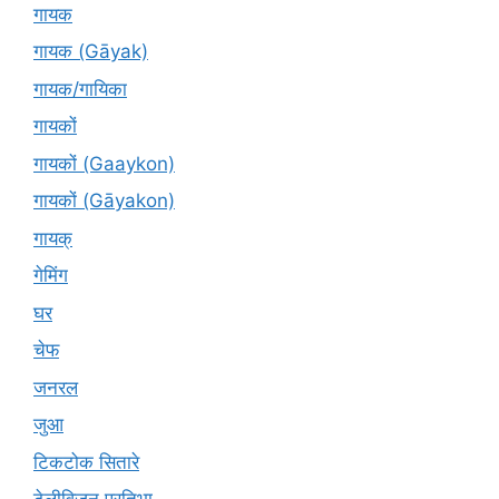
गायक
गायक (Gāyak)
गायक/गायिका
गायकों
गायकों (Gaaykon)
गायकों (Gāyakon)
गायक्
गेमिंग
घर
चेफ
जनरल
जुआ
टिकटोक सितारे