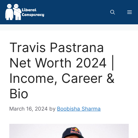
Skip
to
Me
content
Travis Pastrana
Net Worth 2024 |
Income, Career &
Bio
March 16, 2024
by
Boobisha Sharma