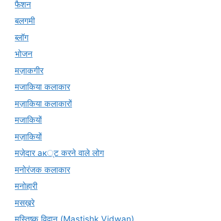
फैशन
बलगमी
ब्लॉग
भोजन
मज़ाकगीर
मजाकिया कलाकार
मज़ाकिया कलाकारों
मजाकियों
मज़ाकियों
मज़ेदार ак्ट करने वाले लोग
मनोरंजक कलाकार
मनोहारी
मसख़रे
मस्तिष्क विद्वान (Mastishk Vidwan)