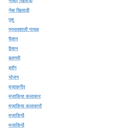
नीबीए खिलाड़ी
नेबा खिलाड़ी
पशु
प्रभावशाली गायक
फैशन
फ़ैशन
बलगमी
ब्लॉग
भोजन
मज़ाकगीर
मजाकिया कलाकार
मज़ाकिया कलाकारों
मज़ाकियों
मजाकियों