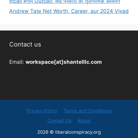
Incall बनाम Outcall: सेवा प्रकारों का तुलनात्मक अध्ययन
Andrew Tate Net Worth, Career, aur 2024 Vivad
Contact us
Email:
workspace[at]shantelllc.com
Privacy Policy
Terms and Conditions
Contact Us
About
2026 © liberalconspiracy.org