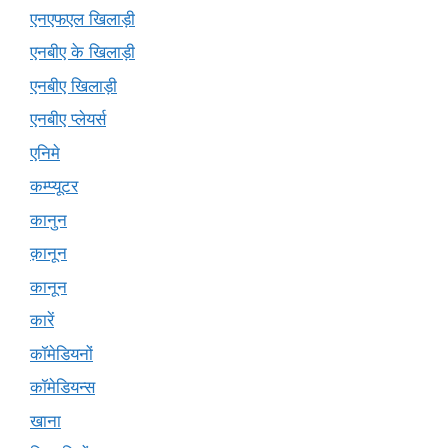
एनएफएल खिलाड़ी
एनबीए के खिलाड़ी
एनबीए खिलाड़ी
एनबीए प्लेयर्स
एनिमे
कम्प्यूटर
कानुन
क़ानून
कानून
कारें
कॉमेडियनों
कॉमेडियन्स
खाना