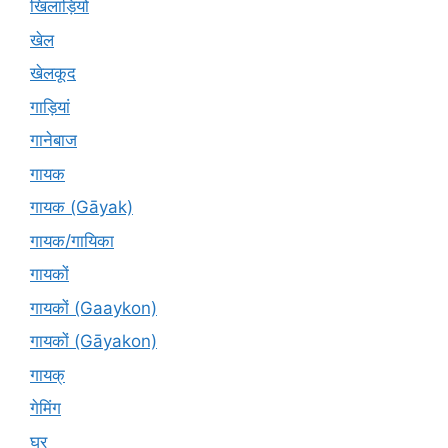
खिलाड़ियों
खेल
खेलकूद
गाड़ियां
गानेबाज
गायक
गायक (Gāyak)
गायक/गायिका
गायकों
गायकों (Gaaykon)
गायकों (Gāyakon)
गायक्
गेमिंग
घर