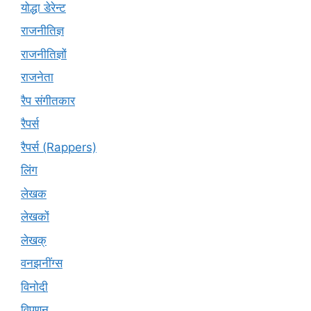
योद्धा डेरेन्ट
राजनीतिज्ञ
राजनीतिज्ञों
राजनेता
रैप संगीतकार
रैपर्स
रैपर्स (Rappers)
लिंग
लेखक
लेखकों
लेखक्
वनझनींग्स
विनोदी
विपणन