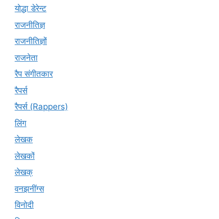
योद्धा डेरेन्ट
राजनीतिज्ञ
राजनीतिज्ञों
राजनेता
रैप संगीतकार
रैपर्स
रैपर्स (Rappers)
लिंग
लेखक
लेखकों
लेखक्
वनझनींग्स
विनोदी