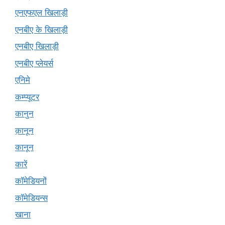
एनएफएल खिलाड़ी
एनबीए के खिलाड़ी
एनबीए खिलाड़ी
एनबीए प्लेयर्स
एनिमे
कम्प्यूटर
कानुन
क़ानून
कानून
कारें
कॉमेडियनों
कॉमेडियन्स
खाना