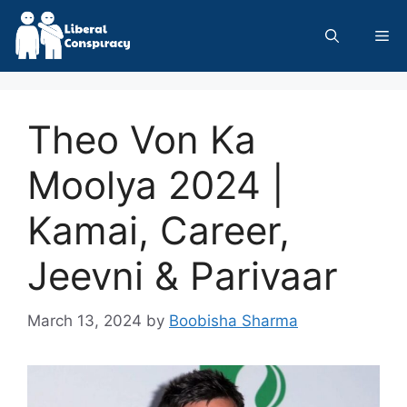
Skip
to
Me
content
Theo Von Ka
Moolya 2024 |
Kamai, Career,
Jeevni & Parivaar
March 13, 2024
by
Boobisha Sharma