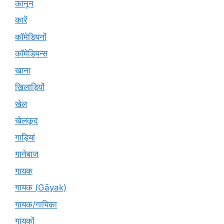
कानून
कारें
कॉमेडियनों
कॉमेडियन्स
खाना
खिलाड़ियों
खेल
खेलकूद
गाड़ियां
गानेबाज
गायक
गायक (Gāyak)
गायक/गायिका
गायकों