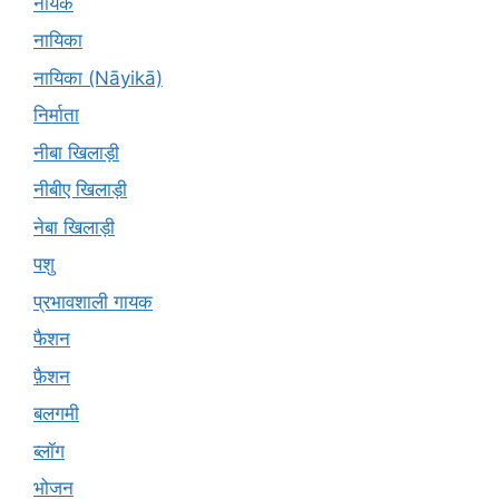
नायक
नायिका
नायिका (Nāyikā)
निर्माता
नीबा खिलाड़ी
नीबीए खिलाड़ी
नेबा खिलाड़ी
पशु
प्रभावशाली गायक
फैशन
फ़ैशन
बलगमी
ब्लॉग
भोजन