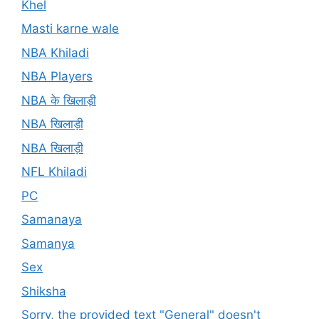
Khel
Masti karne wale
NBA Khiladi
NBA Players
NBA के खिलाड़ी
NBA खिलाड़ी
NBA खिलाड़ी
NFL Khiladi
PC
Samanaya
Samanya
Sex
Shiksha
Sorry, the provided text "General" doesn't