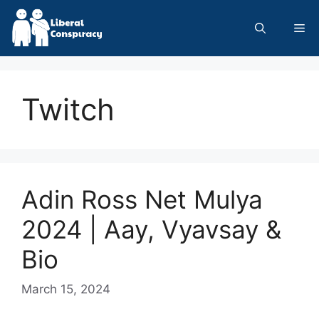
Skip
to
Me
content
Twitch
Adin Ross Net Mulya
2024 | Aay, Vyavsay &
Bio
March 15, 2024