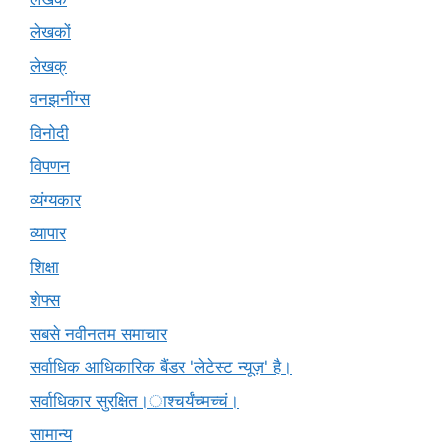
लेखकों
लेखक्
वनझनींग्स
विनोदी
विपणन
व्यंग्यकार
व्यापार
शिक्षा
शेफ्स
सबसे नवीनतम समाचार
सर्वाधिक आधिकारिक बैंडर 'लेटेस्ट न्यूज़' है।
सर्वाधिकार सुरक्षित।ाश्चर्यंच्मच्चं।
सामान्य