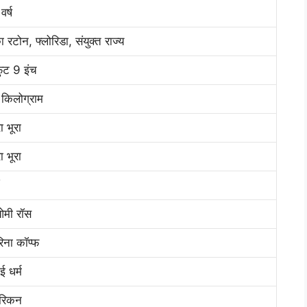
वर्ष
ा रटोन, फ्लोरिडा, संयुक्त राज्य
ुट 9 इंच
किलोग्राम
ा भूरा
ा भूरा
मी रॉस
िना कॉप्फ
ई धर्म
ेरिकन