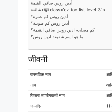
أدين روس صافي القيمة
شائعة
<यूल class='ez-toc-list-level-3' >
أدين روس كم عمره؟
أدين روس كم طويلة؟
كم مصلحه ادين روس صافي القيمة؟
ما هو اسم شقيقة ادين روس؟
जीवनी
वास्तविक नाम
आदि
नाम
आद
पिछला उपयोगकर्ता नाम
आदि
जन्मदिन
11 