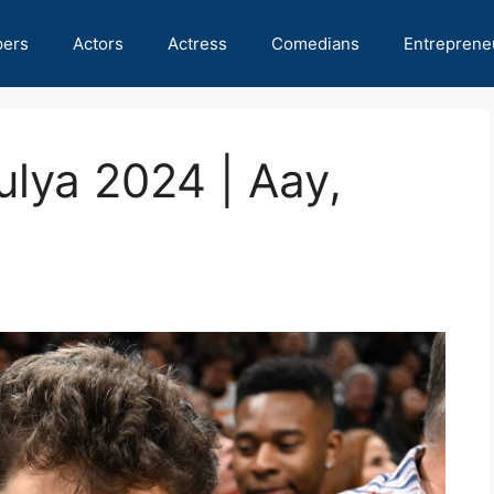
pers
Actors
Actress
Comedians
Entreprene
lya 2024 | Aay,