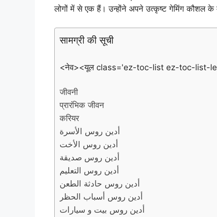
लोगों में से एक हैं। उन्होंने अपने उत्कृष्ट गेमिंग कौशल क
सामग्री की सूची
<नेव><यूल class='ez-toc-list ez-toc-list-le
जीवनी
प्रारंभिक जीवन
करियर
أدين روس الأسرة
أدين روس الأخت
أدين روس صديقة
أدين روس التعليم
أدين روس حادثة الطعن
أدين روس أسباب الحظر
أدين روس بيت و سيارات