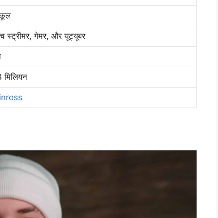
्कूल
िच स्ट्रीमर, गेमर, और यूट्यूबर
ा
3 मिलियन
inross