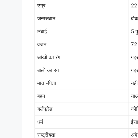
उम्र
22 
जन्मस्थान
बोक
लंबाई
5 फ
वजन
72 
आंखों का रंग
गहर
बालों का रंग
गहर
माता-पिता
नहीं
बहन
नाओ
गर्लफ्रेंड
कोर
धर्म
ईसा
राष्ट्रीयता
अम