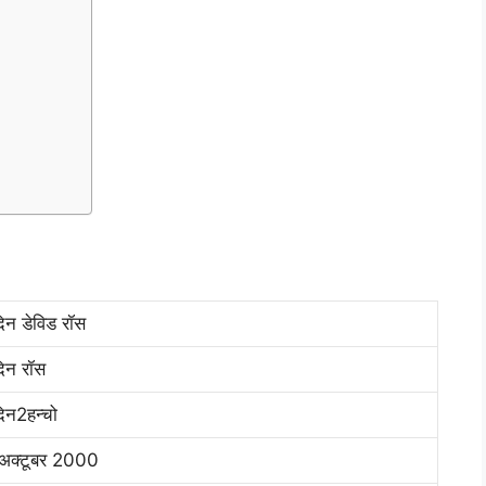
न डेविड रॉस
िन रॉस
न2हन्चो
अक्टूबर 2000