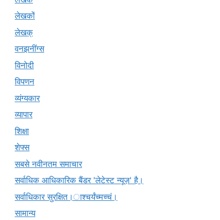
लेखकों
लेखक्
वनझनींग्स
विनोदी
विपणन
व्यंग्यकार
व्यापार
शिक्षा
शेफ्स
सबसे नवीनतम समाचार
सर्वाधिक आधिकारिक बैंडर 'लेटेस्ट न्यूज़' है।
सर्वाधिकार सुरक्षित।ाश्चर्यंच्मच्चं।
सामान्य