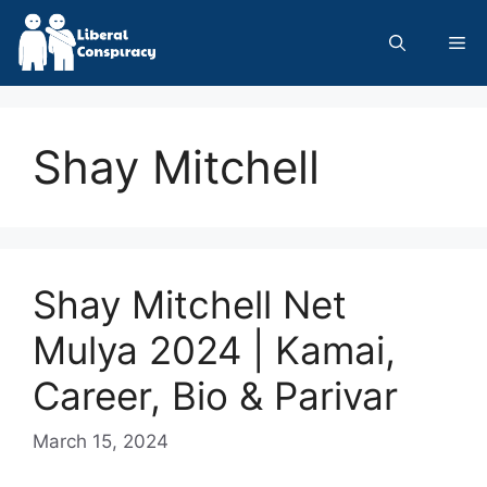
Skip
to
Me
content
Shay Mitchell
Shay Mitchell Net
Mulya 2024 | Kamai,
Career, Bio & Parivar
March 15, 2024