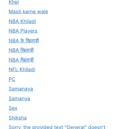
Khel
Masti karne wale
NBA Khiladi
NBA Players
NBA के खिलाड़ी
NBA खिलाड़ी
NBA खिलाड़ी
NFL Khiladi
PC
Samanaya
Samanya
Sex
Shiksha
Sorry, the provided text "General" doesn't