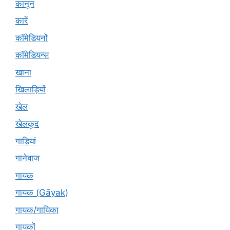
कानून
कारें
कॉमेडियनों
कॉमेडियन्स
खाना
खिलाड़ियों
खेल
खेलकूद
गाड़ियां
गानेबाज
गायक
गायक (Gāyak)
गायक/गायिका
गायकों