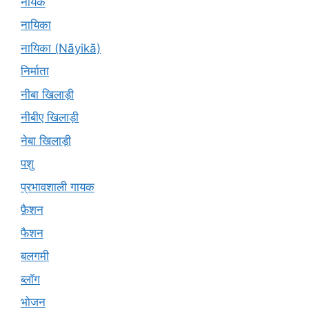
नायक
नायिका
नायिका (Nāyikā)
निर्माता
नीबा खिलाड़ी
नीबीए खिलाड़ी
नेबा खिलाड़ी
पशु
प्रभावशाली गायक
फ़ैशन
फैशन
बलगमी
ब्लॉग
भोजन