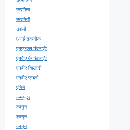
उद्यमिता
उद्यमियों
उद्यमी
एआई तकनीक
एनएफएल खिलाड़ी
एनबीए के खिलाड़ी
एनबीए खिलाड़ी
एनबीए प्लेयर्स
एनिमे
कम्प्यूटर
कानुन
क़ानून
कानून