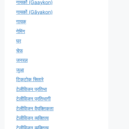
गायकों (Gaaykon)
गायकों (Gāyakon)
गायक्
गेमिंग
घर
चेफ
जनरल
जुआ
टिकटोक सितारे
टेलीविजन प्रतिभा
टेलीविजन प्रतिभागी
टेलीविजन वैयक्तिकता
टेलीविजन व्यक्तित्व
टेलीविज़न व्यक्तित्व