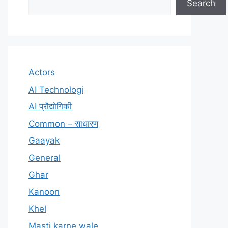
Search
Actors
AI Technologi
AI प्रौद्योगिकी
Common – साधारण
Gaayak
General
Ghar
Kanoon
Khel
Masti karne wale