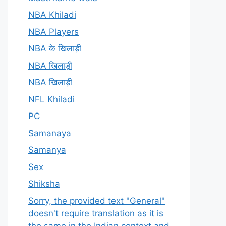
NBA Khiladi
NBA Players
NBA के खिलाड़ी
NBA खिलाड़ी
NBA खिलाड़ी
NFL Khiladi
PC
Samanaya
Samanya
Sex
Shiksha
Sorry, the provided text "General"
doesn't require translation as it is
the same in the Indian context and