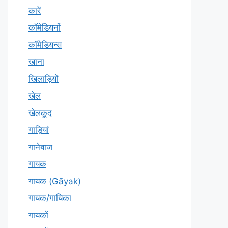
कारें
कॉमेडियनों
कॉमेडियन्स
खाना
खिलाड़ियों
खेल
खेलकूद
गाड़ियां
गानेबाज
गायक
गायक (Gāyak)
गायक/गायिका
गायकों