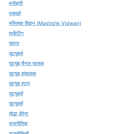
मनोहारी
मसख़रे
मस्तिष्क विद्वान (Mastishk Vidwan)
मार्केटिंग
यात्रा
यूटयूबर्स
यूट्यूब चैनल चालक
यूट्यूब संचालक
यूट्यूब स्टार
यूट्यूबर्स
यूट्‍यूबर्स
योद्धा डेरेन्ट
राजनीतिज्ञ
राजनीतिज्ञों