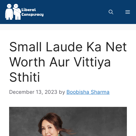
Skip
to
Me
content
Small Laude Ka Net
Worth Aur Vittiya
Sthiti
December 13, 2023
by
Boobisha Sharma