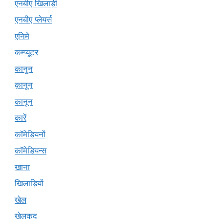
एनबीए खिलाड़ी
एनबीए प्लेयर्स
एनिमे
कम्प्यूटर
कानुन
क़ानून
कानून
कारें
कॉमेडियनों
कॉमेडियन्स
खाना
खिलाड़ियों
खेल
खेलकूद