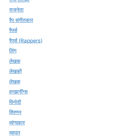
राजनेता
रैप संगीतकार
रैपर्स
रैपर्स (Rappers)
लिंग
लेखक
लेखकों
लेखक्
वनझनींग्स
विनोदी
विपणन
व्यंग्यकार
व्यापार