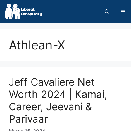
Skip
to
Me
content
Athlean-X
Jeff Cavaliere Net
Worth 2024 | Kamai,
Career, Jeevani &
Parivaar
March 15, 2024