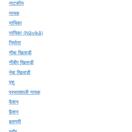
नाटकीय
नायक
नायिका
नायिका (Nāyikā)
निर्माता
नीबा खिलाड़ी
नीबीए खिलाड़ी
नेबा खिलाड़ी
पशु
प्रभावशाली गायक
फैशन
फ़ैशन
बलगमी
ब्लॉग