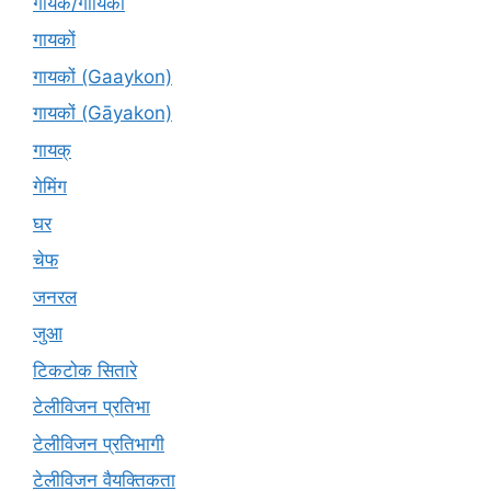
गायक/गायिका
गायकों
गायकों (Gaaykon)
गायकों (Gāyakon)
गायक्
गेमिंग
घर
चेफ
जनरल
जुआ
टिकटोक सितारे
टेलीविजन प्रतिभा
टेलीविजन प्रतिभागी
टेलीविजन वैयक्तिकता