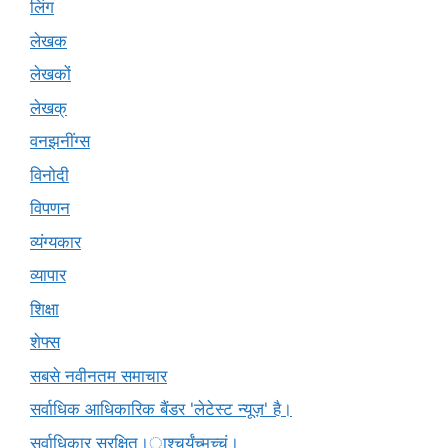
लिंग
लेखक
लेखकों
लेखक्
वनझनींग्स
विनोदी
विपणन
व्यंग्यकार
व्यापार
शिक्षा
शेफ्स
सबसे नवीनतम समाचार
सर्वाधिक आधिकारिक बैंडर 'लेटेस्ट न्यूज़' है।
सर्वाधिकार सुरक्षित।ाश्चर्यंच्मच्चं।