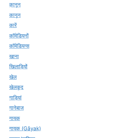
क़ानून
कानून
कारें
कॉमेडियनों
कॉमेडियन्स
खाना
खिलाड़ियों
खेल
खेलकूद
गाड़ियां
गानेबाज
गायक
गायक (Gāyak)