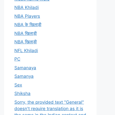
NBA Khiladi
NBA Players
NBA के खिलाड़ी
NBA खिलाड़ी
NBA खिलाड़ी
NFL Khiladi
PC
Samanaya
Samanya
Sex
Shiksha
Sorry, the provided text "General"
doesn't require translation as it is
the same in the Indian context and