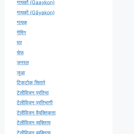
गायकों (Gaaykon)
गायकों (Gāyakon)
गायक्
गेमिंग
घर
चेफ
जनरल
जुआ
टिकटोक सितारे
टेलीविजन प्रतिभा
टेलीविजन प्रतिभागी
टेलीविजन वैयक्तिकता
टेलीविजन व्यक्तित्व
टेलीविज़न व्यक्तित्व