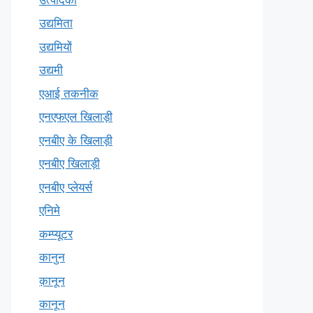
उद्यमिता
उद्यमियों
उद्यमी
एआई तकनीक
एनएफएल खिलाड़ी
एनबीए के खिलाड़ी
एनबीए खिलाड़ी
एनबीए प्लेयर्स
एनिमे
कम्प्यूटर
कानुन
क़ानून
कानून