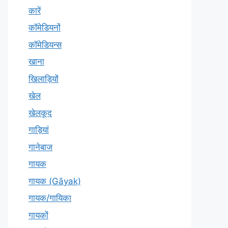
कारें
कॉमेडियनों
कॉमेडियन्स
खाना
खिलाड़ियों
खेल
खेलकूद
गाड़ियां
गानेबाज
गायक
गायक (Gāyak)
गायक/गायिका
गायकों