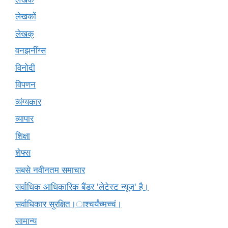
लेखकों
लेखक्
वनझनींग्स
विनोदी
विपणन
व्यंग्यकार
व्यापार
शिक्षा
शेफ्स
सबसे नवीनतम समाचार
सर्वाधिक आधिकारिक बैंडर 'लेटेस्ट न्यूज़' है।
सर्वाधिकार सुरक्षित।ाश्चर्यंच्मच्चं।
सामान्य