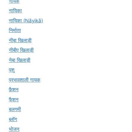
नायक
नायिका
नायिका (Nāyikā)
निर्माता
नीबा खिलाड़ी
नीबीए खिलाड़ी
नेबा खिलाड़ी
पशु
प्रभावशाली गायक
फ़ैशन
फैशन
बलगमी
ब्लॉग
भोजन