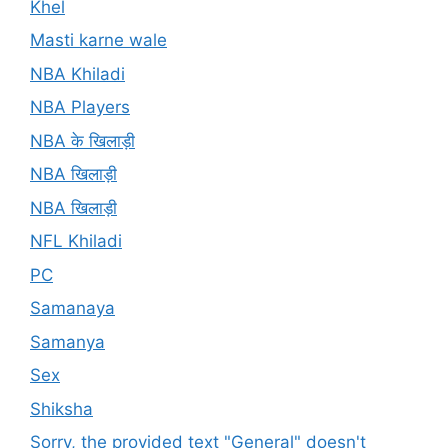
Khel
Masti karne wale
NBA Khiladi
NBA Players
NBA के खिलाड़ी
NBA खिलाड़ी
NBA खिलाड़ी
NFL Khiladi
PC
Samanaya
Samanya
Sex
Shiksha
Sorry, the provided text "General" doesn't