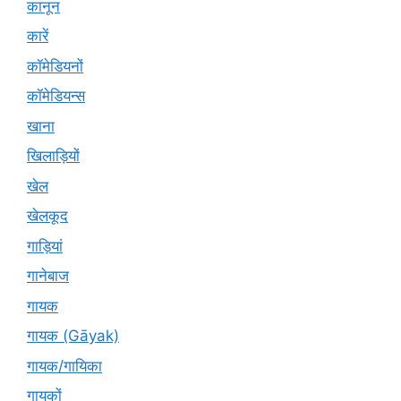
कानून
कारें
कॉमेडियनों
कॉमेडियन्स
खाना
खिलाड़ियों
खेल
खेलकूद
गाड़ियां
गानेबाज
गायक
गायक (Gāyak)
गायक/गायिका
गायकों