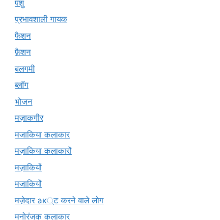
पशु
प्रभावशाली गायक
फैशन
फ़ैशन
बलगमी
ब्लॉग
भोजन
मज़ाकगीर
मजाकिया कलाकार
मज़ाकिया कलाकारों
मज़ाकियों
मजाकियों
मज़ेदार ак्ट करने वाले लोग
मनोरंजक कलाकार