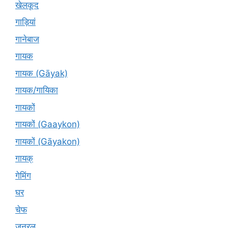
खेलकूद
गाड़ियां
गानेबाज
गायक
गायक (Gāyak)
गायक/गायिका
गायकों
गायकों (Gaaykon)
गायकों (Gāyakon)
गायक्
गेमिंग
घर
चेफ
जनरल