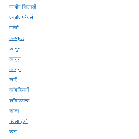
एनबीए खिलाड़ी
एनबीए प्लेयर्स
एनिमे
कम्प्यूटर
कानुन
क़ानून
कानून
कारें
कॉमेडियनों
कॉमेडियन्स
खाना
खिलाड़ियों
खेल