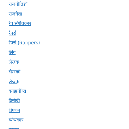
राजनीतिज्ञों
राजनेता
रैप संगीतकार
रैपर्स
रैपर्स (Rappers)
लिंग
लेखक
लेखकों
लेखक्
वनझनींग्स
विनोदी
विपणन
व्यंग्यकार