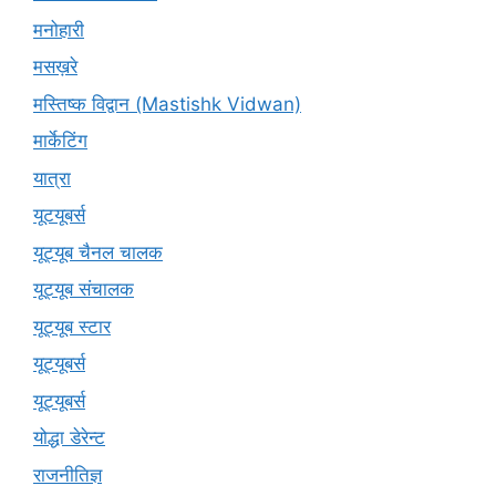
मनोहारी
मसख़रे
मस्तिष्क विद्वान (Mastishk Vidwan)
मार्केटिंग
यात्रा
यूटयूबर्स
यूट्यूब चैनल चालक
यूट्यूब संचालक
यूट्यूब स्टार
यूट्‍यूबर्स
यूट्यूबर्स
योद्धा डेरेन्ट
राजनीतिज्ञ