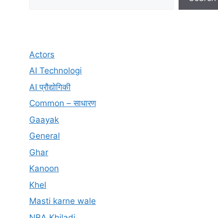
Actors
AI Technologi
AI प्रौद्योगिकी
Common – साधारण
Gaayak
General
Ghar
Kanoon
Khel
Masti karne wale
NBA Khiladi