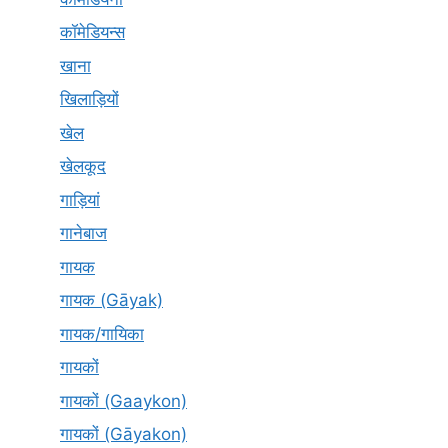
कॉमेडियन्स
खाना
खिलाड़ियों
खेल
खेलकूद
गाड़ियां
गानेबाज
गायक
गायक (Gāyak)
गायक/गायिका
गायकों
गायकों (Gaaykon)
गायकों (Gāyakon)