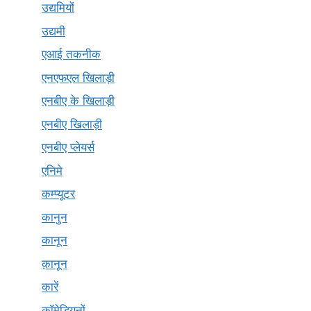
उद्यमियों
उद्यमी
एआई तकनीक
एनएफएल खिलाड़ी
एनबीए के खिलाड़ी
एनबीए खिलाड़ी
एनबीए प्लेयर्स
एनिमे
कम्प्यूटर
कानुन
कानून
क़ानून
कारें
कॉमेडियनों