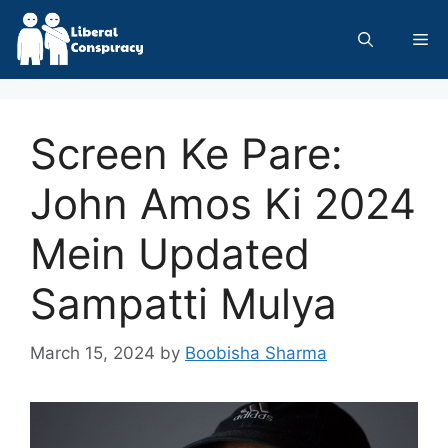
Skip
to
Me
content
Screen Ke Pare:
John Amos Ki 2024
Mein Updated
Sampatti Mulya
March 15, 2024
by
Boobisha Sharma