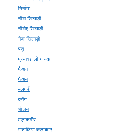
निर्माता
नीबा खिलाड़ी
नीबीए खिलाड़ी
नेबा खिलाड़ी
पशु
प्रभावशाली गायक
फ़ैशन
फैशन
बलगमी
ब्लॉग
भोजन
मज़ाकगीर
मजाकिया कलाकार