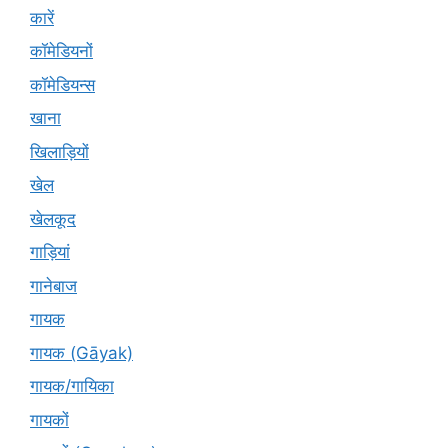
कारें
कॉमेडियनों
कॉमेडियन्स
खाना
खिलाड़ियों
खेल
खेलकूद
गाड़ियां
गानेबाज
गायक
गायक (Gāyak)
गायक/गायिका
गायकों