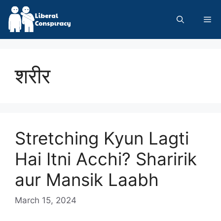
Skip
to
Me
content
शरीर
Stretching Kyun Lagti
Hai Itni Acchi? Sharirik
aur Mansik Laabh
March 15, 2024