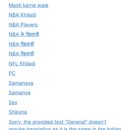
Masti karne wale
NBA Khiladi
NBA Players
NBA के खिलाड़ी
NBA खिलाड़ी
NBA खिलाड़ी
NFL Khiladi
PC
Samanaya
Samanya
Sex
Shiksha
Sorry, the provided text "General" doesn't
require translation as it is the same in the Indian