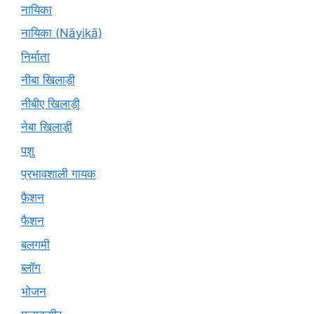
नायिका
नायिका (Nāyikā)
निर्माता
नीबा खिलाड़ी
नीबीए खिलाड़ी
नेबा खिलाड़ी
पशु
प्रभावशाली गायक
फ़ैशन
फैशन
बलगमी
ब्लॉग
भोजन