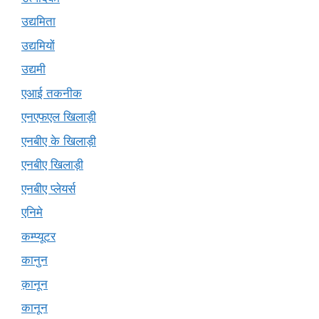
उद्यमिता
उद्यमियों
उद्यमी
एआई तकनीक
एनएफएल खिलाड़ी
एनबीए के खिलाड़ी
एनबीए खिलाड़ी
एनबीए प्लेयर्स
एनिमे
कम्प्यूटर
कानुन
क़ानून
कानून