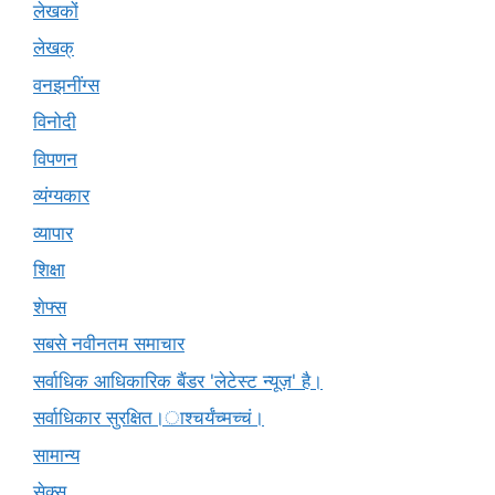
लेखकों
लेखक्
वनझनींग्स
विनोदी
विपणन
व्यंग्यकार
व्यापार
शिक्षा
शेफ्स
सबसे नवीनतम समाचार
सर्वाधिक आधिकारिक बैंडर 'लेटेस्ट न्यूज़' है।
सर्वाधिकार सुरक्षित।ाश्चर्यंच्मच्चं।
सामान्य
सेक्स