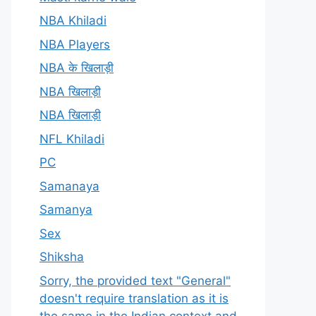
NBA Khiladi
NBA Players
NBA के खिलाड़ी
NBA खिलाड़ी
NBA खिलाड़ी
NFL Khiladi
PC
Samanaya
Samanya
Sex
Shiksha
Sorry, the provided text "General"
doesn't require translation as it is
the same in the Indian context and