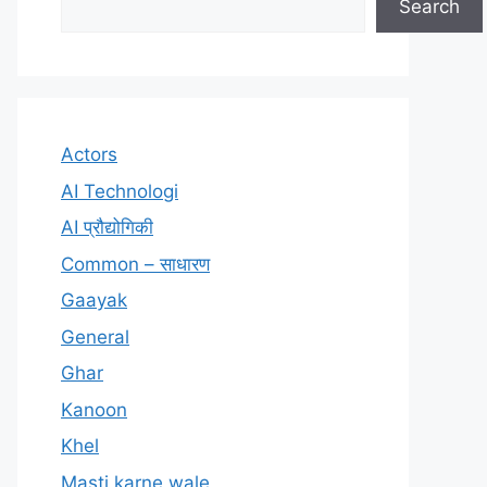
Search
Actors
AI Technologi
AI प्रौद्योगिकी
Common – साधारण
Gaayak
General
Ghar
Kanoon
Khel
Masti karne wale