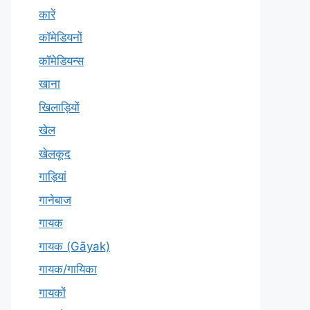
कारें
कॉमेडियनों
कॉमेडियन्स
खाना
खिलाड़ियों
खेल
खेलकूद
गाड़ियां
गानेबाज
गायक
गायक (Gāyak)
गायक/गायिका
गायकों