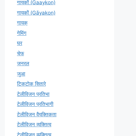
गायकों (Gaaykon)
गायकों (Gāyakon)
गायक्
गेमिंग
घर
चेफ
जनरल
जुआ
टिकटोक सितारे
टेलीविजन प्रतिभा
टेलीविजन प्रतिभागी
टेलीविजन वैयक्तिकता
टेलीविजन व्यक्तित्व
टेलीविज़न व्यक्तित्व