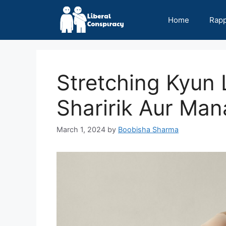
Skip
to
Home
Rap
content
Stretching Kyun L
Sharirik Aur Man
March 1, 2024
by
Boobisha Sharma