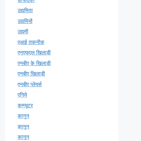
उद्यमिता
उद्यमियों
उद्यमी
एआई तकनीक
एनएफएल खिलाड़ी
एनबीए के खिलाड़ी
एनबीए खिलाड़ी
एनबीए प्लेयर्स
एनिमे
कम्प्यूटर
कानुन
क़ानून
कानून