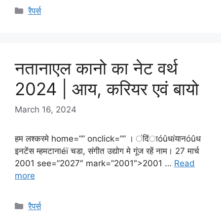
Categories
रैपर्स
नतानाएल कानो का नेट वर्थ
2024 | आय, करियर एवं बायो
March 16, 2024
हम लश्करमे home=”” onclick=”” । ंदिंाóûधíयानóûध
इनटेंस म्हम‍टानाéï‍ चडा, संगीत उद्योग मे गूंज रहें नाम। 27 मार्च
2001 see=”2027″ mark=”2001″>2001 …
Read
more
Categories
रैपर्स