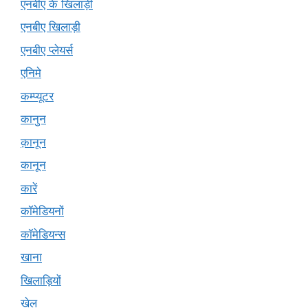
एनबीए के खिलाड़ी
एनबीए खिलाड़ी
एनबीए प्लेयर्स
एनिमे
कम्प्यूटर
कानुन
क़ानून
कानून
कारें
कॉमेडियनों
कॉमेडियन्स
खाना
खिलाड़ियों
खेल