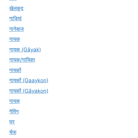
खेलकूद
गाड़ियां
गानेबाज
गायक
गायक (Gāyak)
गायक/गायिका
गायकों
गायकों (Gaaykon)
गायकों (Gāyakon)
गायक्
गेमिंग
घर
चेफ