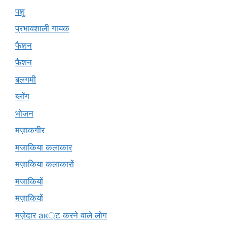
पशु
प्रभावशाली गायक
फैशन
फ़ैशन
बलगमी
ब्लॉग
भोजन
मज़ाकगीर
मजाकिया कलाकार
मज़ाकिया कलाकारों
मजाकियों
मज़ाकियों
मज़ेदार ак्ट करने वाले लोग