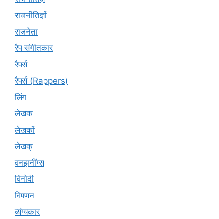
राजनीतिज्ञों
राजनेता
रैप संगीतकार
रैपर्स
रैपर्स (Rappers)
लिंग
लेखक
लेखकों
लेखक्
वनझनींग्स
विनोदी
विपणन
व्यंग्यकार