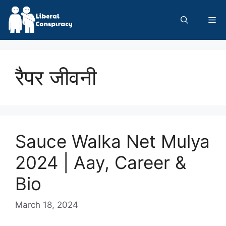
Skip
to
Me
content
रैपर जीवनी
Sauce Walka Net Mulya
2024 | Aay, Career &
Bio
March 18, 2024