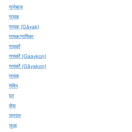
गानेबाज
गायक
गायक (Gāyak)
गायक/गायिका
गायकों
गायकों (Gaaykon)
गायकों (Gāyakon)
गायक्
गेमिंग
घर
चेफ
जनरल
जुआ