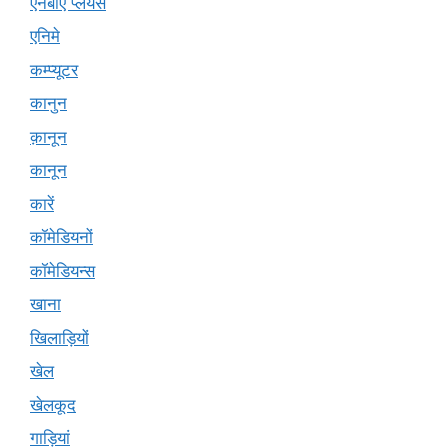
एनबीए प्लेयर्स
एनिमे
कम्प्यूटर
कानुन
क़ानून
कानून
कारें
कॉमेडियनों
कॉमेडियन्स
खाना
खिलाड़ियों
खेल
खेलकूद
गाड़ियां