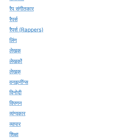
रैप संगीतकार
रैपर्स
रैपर्स (Rappers)
लिंग
लेखक
लेखकों
लेखक्
वनझनींग्स
विनोदी
विपणन
व्यंग्यकार
व्यापार
शिक्षा