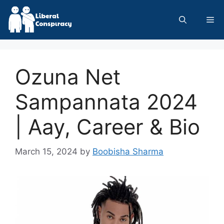
Skip
to
Me
content
Ozuna Net
Sampannata 2024
| Aay, Career & Bio
March 15, 2024
by
Boobisha Sharma