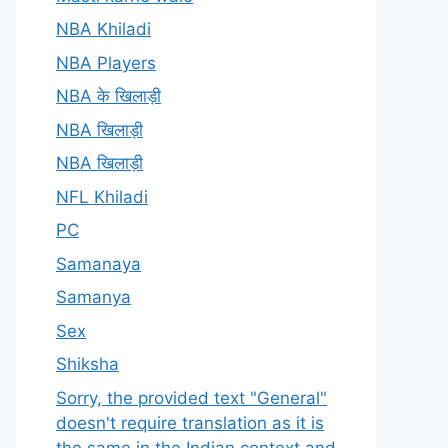
NBA Khiladi
NBA Players
NBA के खिलाड़ी
NBA खिलाड़ी
NBA खिलाड़ी
NFL Khiladi
PC
Samanaya
Samanya
Sex
Shiksha
Sorry, the provided text "General"
doesn't require translation as it is
the same in the Indian context and