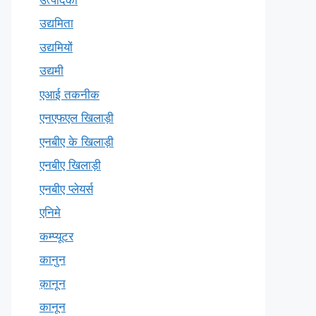
उद्यमिता
उद्यमियों
उद्यमी
एआई तकनीक
एनएफएल खिलाड़ी
एनबीए के खिलाड़ी
एनबीए खिलाड़ी
एनबीए प्लेयर्स
एनिमे
कम्प्यूटर
कानुन
क़ानून
कानून