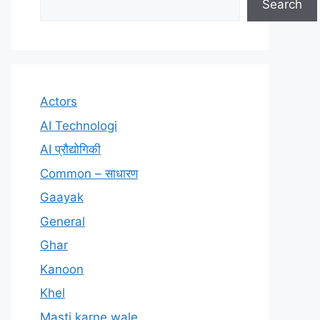
Search
Actors
AI Technologi
AI प्रौद्योगिकी
Common – साधारण
Gaayak
General
Ghar
Kanoon
Khel
Masti karne wale