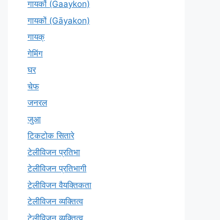
गायकों (Gaaykon)
गायकों (Gāyakon)
गायक्
गेमिंग
घर
चेफ
जनरल
जुआ
टिकटोक सितारे
टेलीविजन प्रतिभा
टेलीविजन प्रतिभागी
टेलीविजन वैयक्तिकता
टेलीविजन व्यक्तित्व
टेलीविज़न व्यक्तित्व