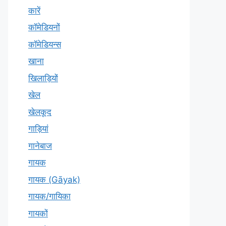
कारें
कॉमेडियनों
कॉमेडियन्स
खाना
खिलाड़ियों
खेल
खेलकूद
गाड़ियां
गानेबाज
गायक
गायक (Gāyak)
गायक/गायिका
गायकों