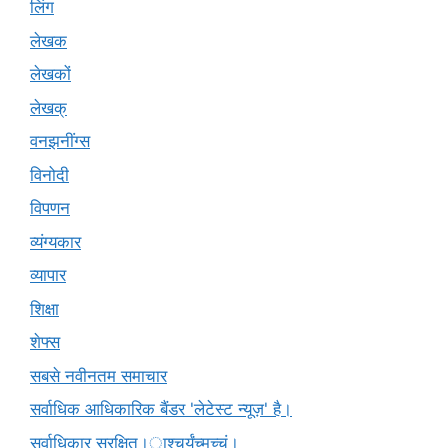
लिंग
लेखक
लेखकों
लेखक्
वनझनींग्स
विनोदी
विपणन
व्यंग्यकार
व्यापार
शिक्षा
शेफ्स
सबसे नवीनतम समाचार
सर्वाधिक आधिकारिक बैंडर 'लेटेस्ट न्यूज़' है।
सर्वाधिकार सुरक्षित।ाश्चर्यंच्मच्चं।