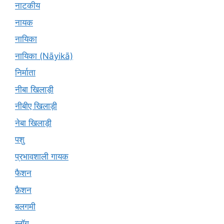
नाटकीय
नायक
नायिका
नायिका (Nāyikā)
निर्माता
नीबा खिलाड़ी
नीबीए खिलाड़ी
नेबा खिलाड़ी
पशु
प्रभावशाली गायक
फैशन
फ़ैशन
बलगमी
ब्लॉग