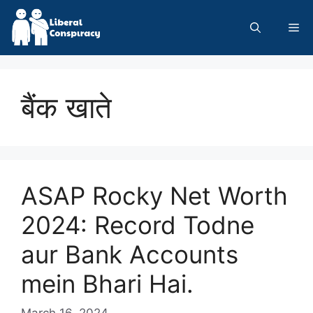
Skip
to
Me
content
बैंक खाते
ASAP Rocky Net Worth
2024: Record Todne
aur Bank Accounts
mein Bhari Hai.
March 16, 2024