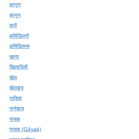
कानून
क़ानून
कारें
कॉमेडियनों
कॉमेडियन्स
खाना
खिलाड़ियों
खेल
खेलकूद
गाड़ियां
गानेबाज
गायक
गायक (Gāyak)