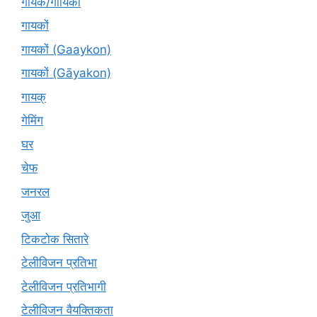
गायक/गायिका
गायकों
गायकों (Gaaykon)
गायकों (Gāyakon)
गायक्
गेमिंग
घर
चेफ
जनरल
जुआ
टिकटोक सितारे
टेलीविजन प्रतिभा
टेलीविजन प्रतिभागी
टेलीविजन वैयक्तिकता