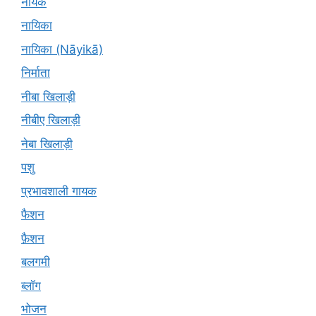
नायक
नायिका
नायिका (Nāyikā)
निर्माता
नीबा खिलाड़ी
नीबीए खिलाड़ी
नेबा खिलाड़ी
पशु
प्रभावशाली गायक
फैशन
फ़ैशन
बलगमी
ब्लॉग
भोजन