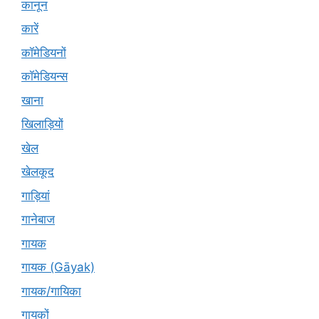
कानून
कारें
कॉमेडियनों
कॉमेडियन्स
खाना
खिलाड़ियों
खेल
खेलकूद
गाड़ियां
गानेबाज
गायक
गायक (Gāyak)
गायक/गायिका
गायकों