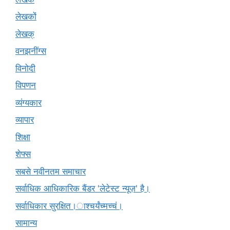
लेखकों
लेखक्
वनझनींग्स
विनोदी
विपणन
व्यंग्यकार
व्यापार
शिक्षा
शेफ्स
सबसे नवीनतम समाचार
सर्वाधिक आधिकारिक बैंडर 'लेटेस्ट न्यूज़' है।
सर्वाधिकार सुरक्षित।ाश्चर्यंच्मच्चं।
सामान्य