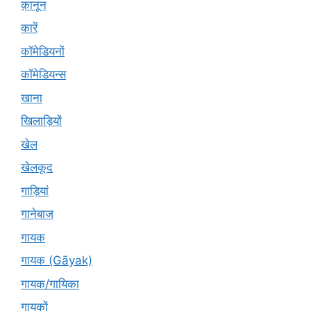
क़ानून
कारें
कॉमेडियनों
कॉमेडियन्स
खाना
खिलाड़ियों
खेल
खेलकूद
गाड़ियां
गानेबाज
गायक
गायक (Gāyak)
गायक/गायिका
गायकों