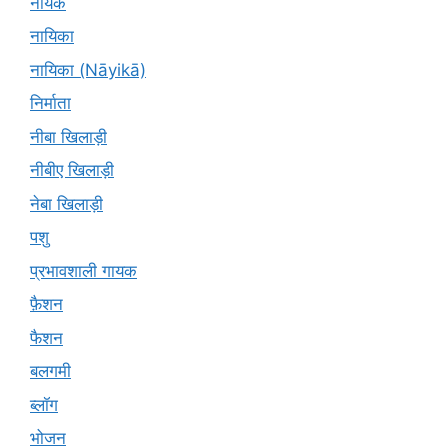
नायक
नायिका
नायिका (Nāyikā)
निर्माता
नीबा खिलाड़ी
नीबीए खिलाड़ी
नेबा खिलाड़ी
पशु
प्रभावशाली गायक
फ़ैशन
फैशन
बलगमी
ब्लॉग
भोजन