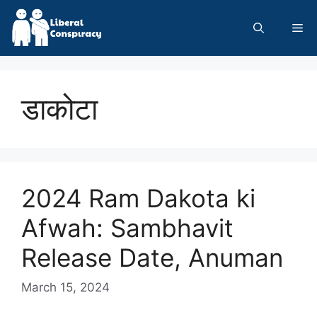
Skip
to
Me
content
डाकोटा
2024 Ram Dakota ki
Afwah: Sambhavit
Release Date, Anuman
March 15, 2024