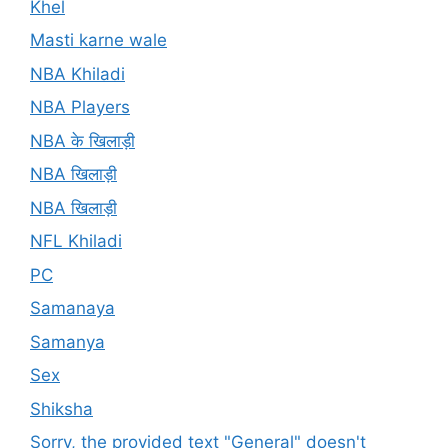
Khel
Masti karne wale
NBA Khiladi
NBA Players
NBA के खिलाड़ी
NBA खिलाड़ी
NBA खिलाड़ी
NFL Khiladi
PC
Samanaya
Samanya
Sex
Shiksha
Sorry, the provided text "General" doesn't