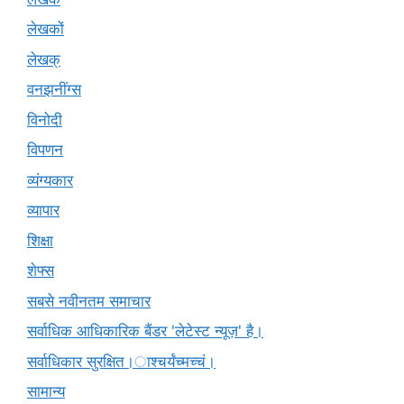
लेखकों
लेखक्
वनझनींग्स
विनोदी
विपणन
व्यंग्यकार
व्यापार
शिक्षा
शेफ्स
सबसे नवीनतम समाचार
सर्वाधिक आधिकारिक बैंडर 'लेटेस्ट न्यूज़' है।
सर्वाधिकार सुरक्षित।ाश्चर्यंच्मच्चं।
सामान्य