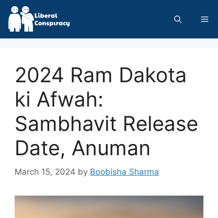
Skip
to
Me
content
2024 Ram Dakota
ki Afwah:
Sambhavit Release
Date, Anuman
March 15, 2024
by
Boobisha Sharma