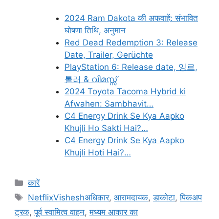
2024 Ram Dakota की अफवाहें: संभावित
घोषणा तिथि, अनुमान
Red Dead Redemption 3: Release
Date, Trailer, Gerüchte
PlayStation 6: Release date, 잉르,
톨러 & വീമസ്സ്
2024 Toyota Tacoma Hybrid ki
Afwahen: Sambhavit…
C4 Energy Drink Se Kya Aapko
Khujli Ho Sakti Hai?…
C4 Energy Drink Se Kya Aapko
Khujli Hoti Hai?…
Categories
कारें
Tags
NetflixVisheshअधिकार
,
आरामदायक
,
डाकोटा
,
पिकअप
ट्रक
,
पूर्व स्वामित्व वाहन
,
मध्यम आकार का