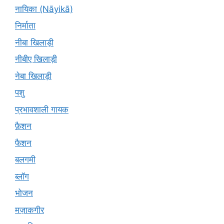
नायिका (Nāyikā)
निर्माता
नीबा खिलाड़ी
नीबीए खिलाड़ी
नेबा खिलाड़ी
पशु
प्रभावशाली गायक
फ़ैशन
फैशन
बलगमी
ब्लॉग
भोजन
मज़ाकगीर