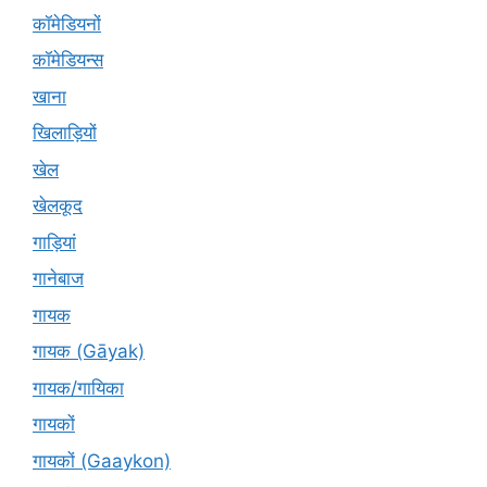
कॉमेडियनों
कॉमेडियन्स
खाना
खिलाड़ियों
खेल
खेलकूद
गाड़ियां
गानेबाज
गायक
गायक (Gāyak)
गायक/गायिका
गायकों
गायकों (Gaaykon)