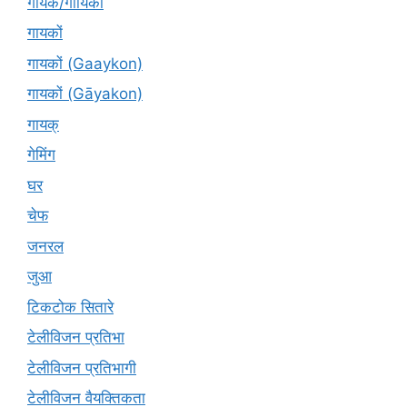
गायक/गायिका
गायकों
गायकों (Gaaykon)
गायकों (Gāyakon)
गायक्
गेमिंग
घर
चेफ
जनरल
जुआ
टिकटोक सितारे
टेलीविजन प्रतिभा
टेलीविजन प्रतिभागी
टेलीविजन वैयक्तिकता