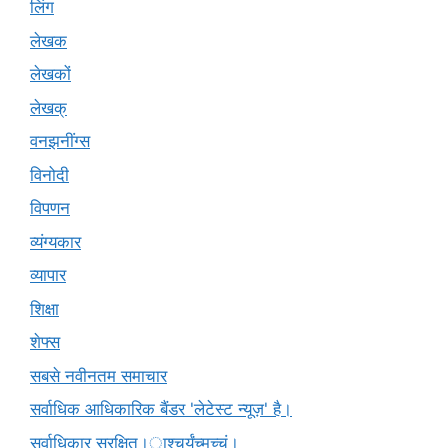
लिंग
लेखक
लेखकों
लेखक्
वनझनींग्स
विनोदी
विपणन
व्यंग्यकार
व्यापार
शिक्षा
शेफ्स
सबसे नवीनतम समाचार
सर्वाधिक आधिकारिक बैंडर 'लेटेस्ट न्यूज़' है।
सर्वाधिकार सुरक्षित।ाश्चर्यंच्मच्चं।