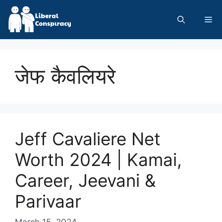
Skip
to
Me
content
जेफ कैवलियरे
Jeff Cavaliere Net
Worth 2024 | Kamai,
Career, Jeevani &
Parivaar
March 15, 2024