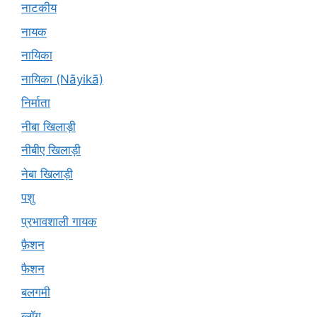
नाटकीय
नायक
नायिका
नायिका (Nāyikā)
निर्माता
नीबा खिलाड़ी
नीबीए खिलाड़ी
नेबा खिलाड़ी
पशु
प्रभावशाली गायक
फ़ैशन
फैशन
बलगमी
ब्लॉग