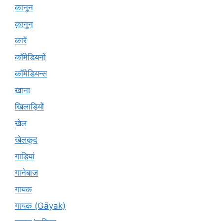
कानून
क़ानून
कारें
कॉमेडियनों
कॉमेडियन्स
खाना
खिलाड़ियों
खेल
खेलकूद
गाड़ियां
गानेबाज
गायक
गायक (Gāyak)