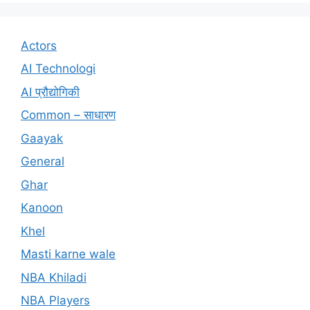
Actors
AI Technologi
AI प्रौद्योगिकी
Common – साधारण
Gaayak
General
Ghar
Kanoon
Khel
Masti karne wale
NBA Khiladi
NBA Players