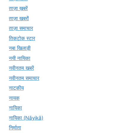
ताज़ा ख़बरें
ताज़ा खबरों
ताज़ा समाचार
तिकटोक स्टार
नबा खिलाड़ी
नयी नायिका
नवीनतम खबरें
नवीनतम समाचार
नाटकीय
नायक
नायिका
नायिका (Nāyikā)
निर्माता