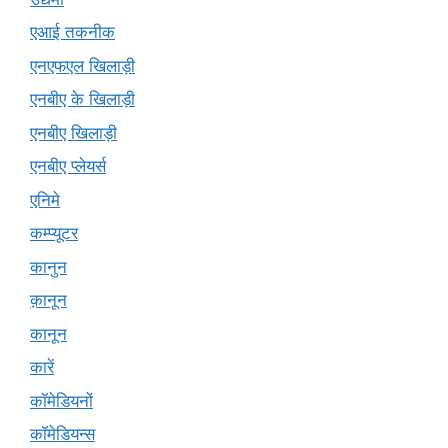
एआई तकनीक
एनएफएल खिलाड़ी
एनबीए के खिलाड़ी
एनबीए खिलाड़ी
एनबीए प्लेयर्स
एनिमे
कम्प्यूटर
कानुन
क़ानून
कानून
कारें
कॉमेडियनों
कॉमेडियन्स