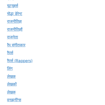
यूट्यूबर्स
योद्धा डेरेन्ट
राजनीतिज्ञ
राजनीतिज्ञों
राजनेता
रैप संगीतकार
रैपर्स
रैपर्स (Rappers)
लिंग
लेखक
लेखकों
लेखक्
वनझनींग्स