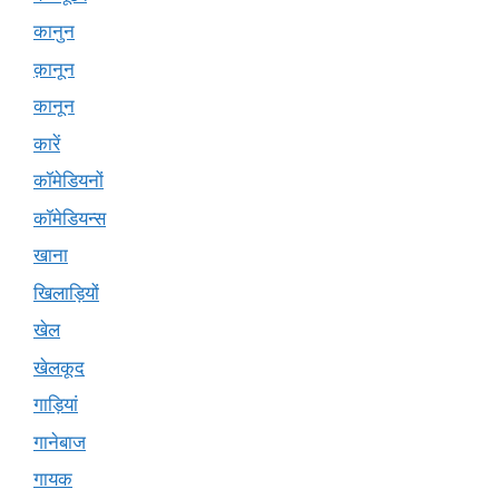
कानुन
क़ानून
कानून
कारें
कॉमेडियनों
कॉमेडियन्स
खाना
खिलाड़ियों
खेल
खेलकूद
गाड़ियां
गानेबाज
गायक