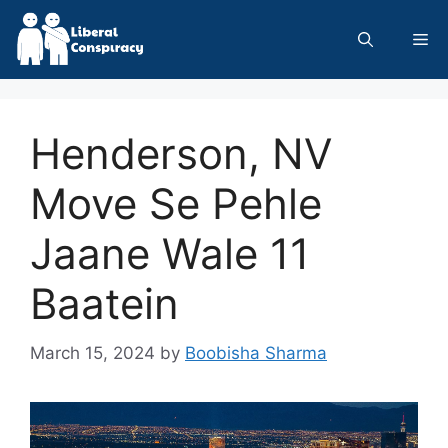
Skip
to
Me
content
Henderson, NV
Move Se Pehle
Jaane Wale 11
Baatein
March 15, 2024
by
Boobisha Sharma