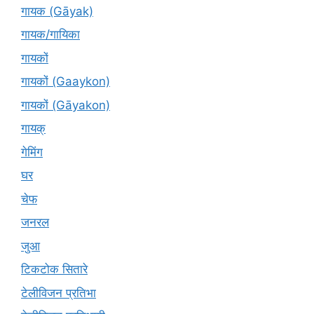
गायक (Gāyak)
गायक/गायिका
गायकों
गायकों (Gaaykon)
गायकों (Gāyakon)
गायक्
गेमिंग
घर
चेफ
जनरल
जुआ
टिकटोक सितारे
टेलीविजन प्रतिभा