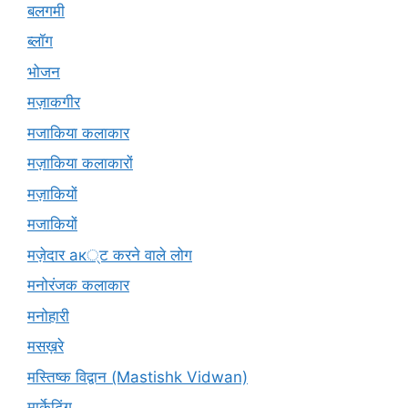
बलगमी
ब्लॉग
भोजन
मज़ाकगीर
मजाकिया कलाकार
मज़ाकिया कलाकारों
मज़ाकियों
मजाकियों
मज़ेदार ак्ट करने वाले लोग
मनोरंजक कलाकार
मनोहारी
मसख़रे
मस्तिष्क विद्वान (Mastishk Vidwan)
मार्केटिंग