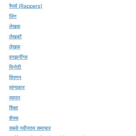
रैपर्स (Rappers)
लिंग
लेखक
लेखकों
लेखक्
वनझनींग्स
विनोदी
विपणन
व्यंग्यकार
व्यापार
शिक्षा
शेफ्स
सबसे नवीनतम समाचार