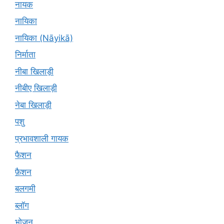
नायक
नायिका
नायिका (Nāyikā)
निर्माता
नीबा खिलाड़ी
नीबीए खिलाड़ी
नेबा खिलाड़ी
पशु
प्रभावशाली गायक
फैशन
फ़ैशन
बलगमी
ब्लॉग
भोजन