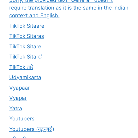
Sorry, the provided text "General" doesn't
require translation as it is the same in the Indian
context and English.
TikTok Sitaare
TikTok Sitaras
TikTok Sitare
TikTok Sitarे
TikTok तारे
Udyamikarta
Vyapaar
Vyapar
Yatra
Youtubers
Youtubers (यूट्यूबर्स)