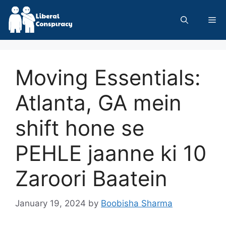
Skip
to
Me
content
Moving Essentials:
Atlanta, GA mein
shift hone se
PEHLE jaanne ki 10
Zaroori Baatein
January 19, 2024
by
Boobisha Sharma