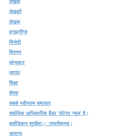
लेखक
लेखकों
लेखक्
वनझनींग्स
विनोदी
विपणन
व्यंग्यकार
व्यापार
शिक्षा
शेफ्स
सबसे नवीनतम समाचार
सर्वाधिक आधिकारिक बैंडर 'लेटेस्ट न्यूज़' है।
सर्वाधिकार सुरक्षित।ाश्चर्यंच्मच्चं।
सामान्य