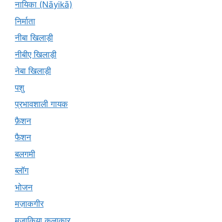
नायिका (Nāyikā)
निर्माता
नीबा खिलाड़ी
नीबीए खिलाड़ी
नेबा खिलाड़ी
पशु
प्रभावशाली गायक
फ़ैशन
फैशन
बलगमी
ब्लॉग
भोजन
मज़ाकगीर
मजाकिया कलाकार