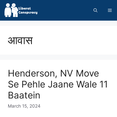
Skip
to
Me
content
आवास
Henderson, NV Move
Se Pehle Jaane Wale 11
Baatein
March 15, 2024