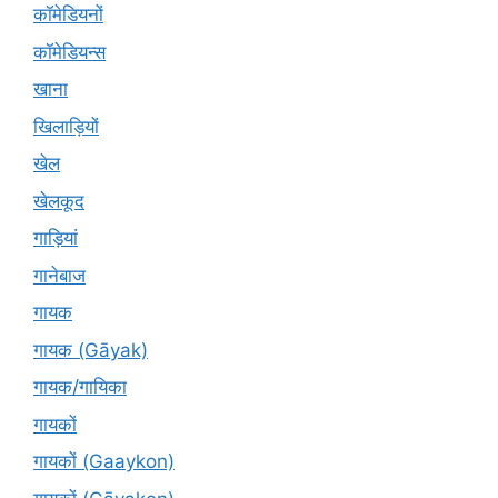
कॉमेडियनों
कॉमेडियन्स
खाना
खिलाड़ियों
खेल
खेलकूद
गाड़ियां
गानेबाज
गायक
गायक (Gāyak)
गायक/गायिका
गायकों
गायकों (Gaaykon)