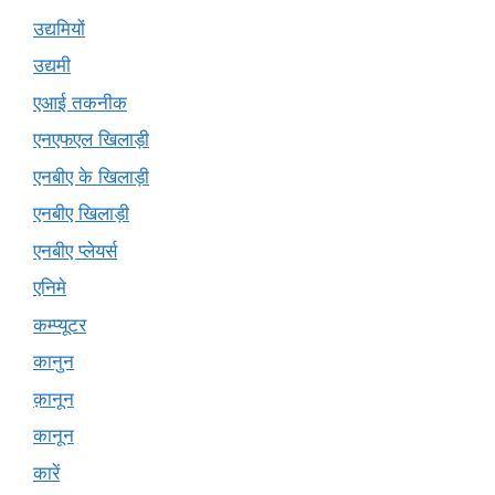
उद्यमियों
उद्यमी
एआई तकनीक
एनएफएल खिलाड़ी
एनबीए के खिलाड़ी
एनबीए खिलाड़ी
एनबीए प्लेयर्स
एनिमे
कम्प्यूटर
कानुन
क़ानून
कानून
कारें