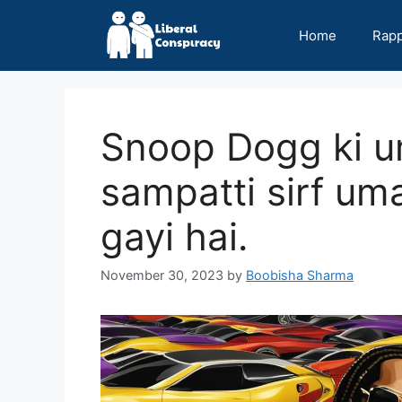
Skip
to
Home
Rap
content
Snoop Dogg ki um
sampatti sirf um
gayi hai.
November 30, 2023
by
Boobisha Sharma