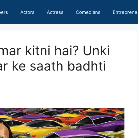
pers
Actors
Actress
Comedians
Entreprene
ar kitni hai? Unki
ar ke saath badhti