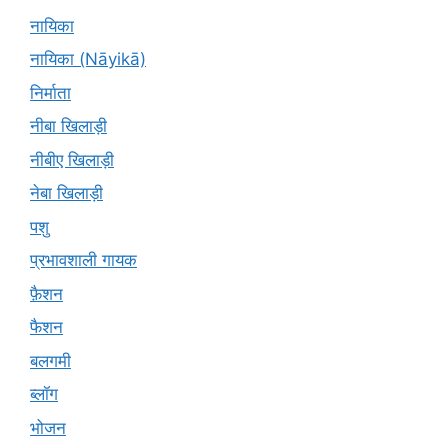
नायिका
नायिका (Nāyikā)
निर्माता
नीबा खिलाड़ी
नीबीए खिलाड़ी
नेबा खिलाड़ी
पशु
प्रभावशाली गायक
फ़ैशन
फैशन
बलगमी
ब्लॉग
भोजन