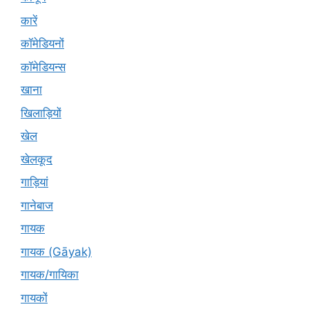
कारें
कॉमेडियनों
कॉमेडियन्स
खाना
खिलाड़ियों
खेल
खेलकूद
गाड़ियां
गानेबाज
गायक
गायक (Gāyak)
गायक/गायिका
गायकों