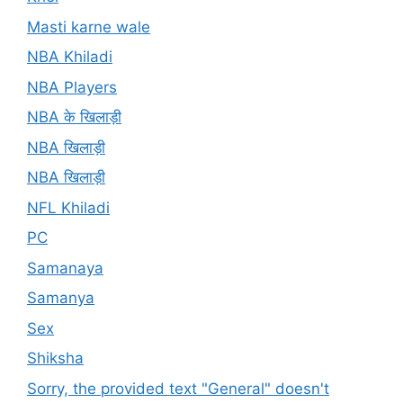
Masti karne wale
NBA Khiladi
NBA Players
NBA के खिलाड़ी
NBA खिलाड़ी
NBA खिलाड़ी
NFL Khiladi
PC
Samanaya
Samanya
Sex
Shiksha
Sorry, the provided text "General" doesn't