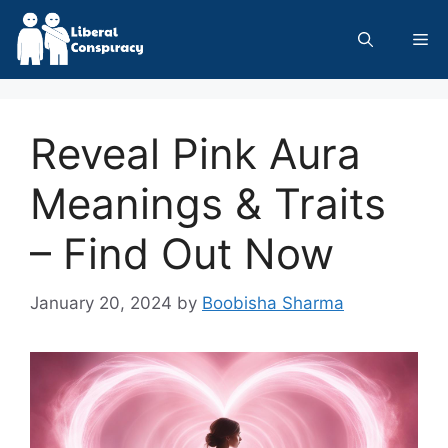
Skip
to
Me
content
Reveal Pink Aura
Meanings & Traits
– Find Out Now
January 20, 2024
by
Boobisha Sharma