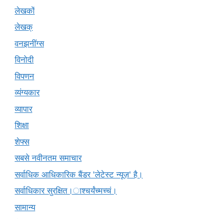
लेखकों
लेखक्
वनझनींग्स
विनोदी
विपणन
व्यंग्यकार
व्यापार
शिक्षा
शेफ्स
सबसे नवीनतम समाचार
सर्वाधिक आधिकारिक बैंडर 'लेटेस्ट न्यूज़' है।
सर्वाधिकार सुरक्षित।ाश्चर्यंच्मच्चं।
सामान्य