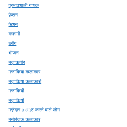
प्रभावशाली गायक
फ़ैशन
फैशन
बलगमी
ब्लॉग
भोजन
मज़ाकगीर
मजाकिया कलाकार
मज़ाकिया कलाकारों
मजाकियों
मज़ाकियों
मज़ेदार ак्ट करने वाले लोग
मनोरंजक कलाकार