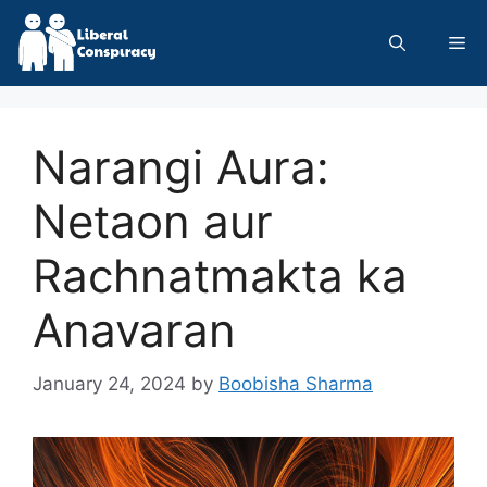
Skip
to
Me
content
Narangi Aura:
Netaon aur
Rachnatmakta ka
Anavaran
January 24, 2024
by
Boobisha Sharma