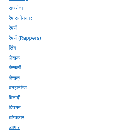
राजनेता
रैप संगीतकार
रैपर्स
रैपर्स (Rappers)
लिंग
लेखक
लेखकों
लेखक्
वनझनींग्स
विनोदी
विपणन
व्यंग्यकार
व्यापार