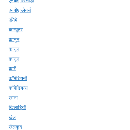
एनबीए खिलाड़ी
एनबीए प्लेयर्स
एनिमे
कम्प्यूटर
कानुन
कानून
क़ानून
कारें
कॉमेडियनों
कॉमेडियन्स
खाना
खिलाड़ियों
खेल
खेलकूद