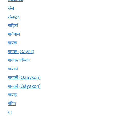
खेल
खेलकूद
गाड़ियां
गानेबाज
गायक
गायक (Gāyak)
गायक/गायिका
गायकों
गायकों (Gaaykon)
गायकों (Gāyakon)
गायक्
गेमिंग
घर