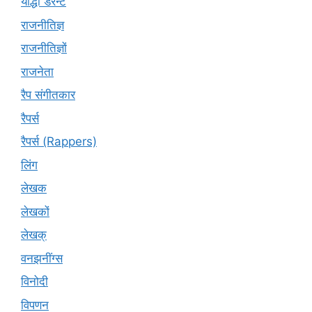
योद्धा डेरेन्ट
राजनीतिज्ञ
राजनीतिज्ञों
राजनेता
रैप संगीतकार
रैपर्स
रैपर्स (Rappers)
लिंग
लेखक
लेखकों
लेखक्
वनझनींग्स
विनोदी
विपणन