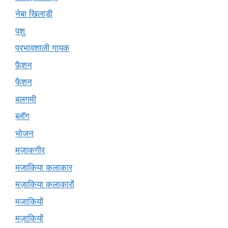
नेबा खिलाड़ी
पशु
प्रभावशाली गायक
फ़ैशन
फैशन
बलगमी
ब्लॉग
भोजन
मज़ाकगीर
मजाकिया कलाकार
मज़ाकिया कलाकारों
मजाकियों
मज़ाकियों