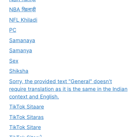
NBA खिलाड़ी
NFL Khiladi
PC
Samanaya
Samanya
Sex
Shiksha
Sorry, the provided text "General" doesn't
require translation as it is the same in the Indian
context and English.
TikTok Sitaare
TikTok Sitaras
TikTok Sitare