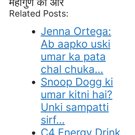
महागुण की ओर
Related Posts:
Jenna Ortega:
Ab aapko uski
umar ka pata
chal chuka…
Snoop Dogg ki
umar kitni hai?
Unki sampatti
sirf…
C4 Energy Drink