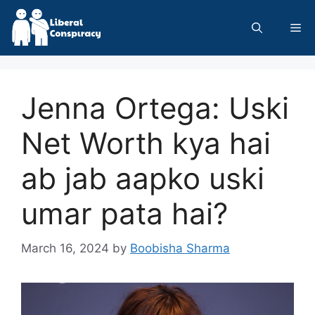
Skip
to
Me
content
Jenna Ortega: Uski
Net Worth kya hai
ab jab aapko uski
umar pata hai?
March 16, 2024
by
Boobisha Sharma