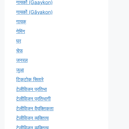
गायकों (Gaaykon)
गायकों (Gāyakon)
गायक्
गेमिंग
घर
चेफ
जनरल
जुआ
टिकटोक सितारे
टेलीविजन प्रतिभा
टेलीविजन प्रतिभागी
टेलीविजन वैयक्तिकता
टेलीविजन व्यक्तित्व
टेलीविज़न व्यक्तित्व