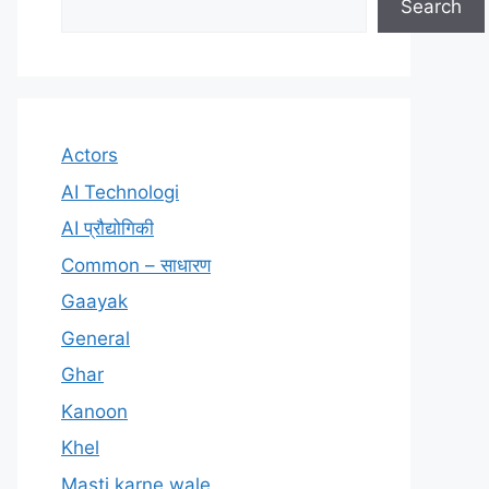
Search
Actors
AI Technologi
AI प्रौद्योगिकी
Common – साधारण
Gaayak
General
Ghar
Kanoon
Khel
Masti karne wale