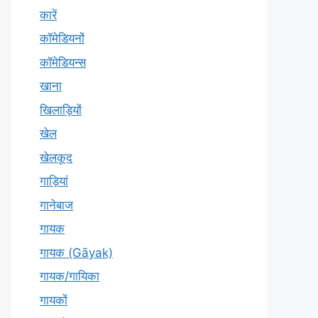
कारें
कॉमेडियनों
कॉमेडियन्स
खाना
खिलाड़ियों
खेल
खेलकूद
गाड़ियां
गानेबाज
गायक
गायक (Gāyak)
गायक/गायिका
गायकों