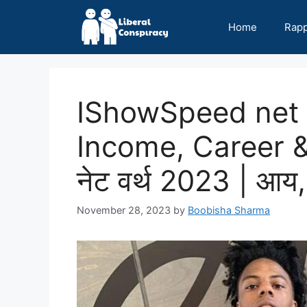
Skip
to
Home
Rap
content
IShowSpeed net 
Income, Career 
नेट वर्थ 2023 | आय
November 28, 2023
by
Boobisha Sharma