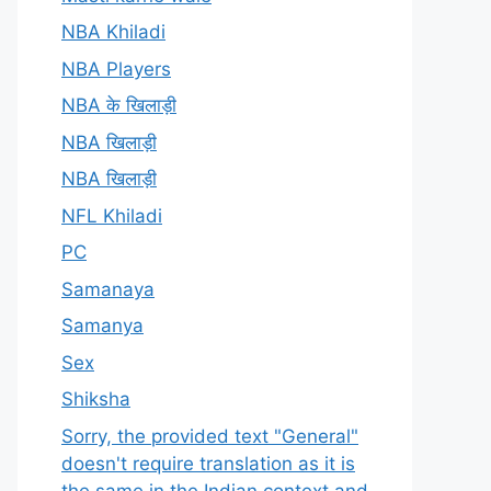
NBA Khiladi
NBA Players
NBA के खिलाड़ी
NBA खिलाड़ी
NBA खिलाड़ी
NFL Khiladi
PC
Samanaya
Samanya
Sex
Shiksha
Sorry, the provided text "General"
doesn't require translation as it is
the same in the Indian context and