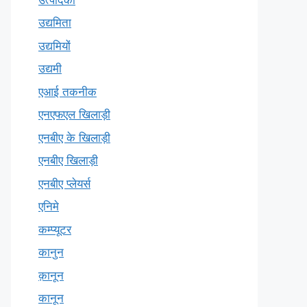
उद्यमिता
उद्यमियों
उद्यमी
एआई तकनीक
एनएफएल खिलाड़ी
एनबीए के खिलाड़ी
एनबीए खिलाड़ी
एनबीए प्लेयर्स
एनिमे
कम्प्यूटर
कानुन
क़ानून
कानून