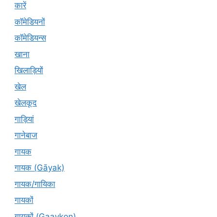
कारें
कॉमेडियनों
कॉमेडियन्स
खाना
खिलाड़ियों
खेल
खेलकूद
गाड़ियां
गानेबाज
गायक
गायक (Gāyak)
गायक/गायिका
गायकों
गायकों (Gaaykon)