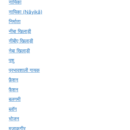
नायिका
नायिका (Nāyikā)
निर्माता
नीबा खिलाड़ी
नीबीए खिलाड़ी
नेबा खिलाड़ी
पशु
प्रभावशाली गायक
फ़ैशन
फैशन
बलगमी
ब्लॉग
भोजन
मज़ाकगीर