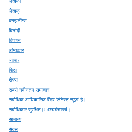
लेखकों
लेखक्
वनझनींग्स
विनोदी
विपणन
व्यंग्यकार
व्यापार
शिक्षा
शेफ्स
सबसे नवीनतम समाचार
सर्वाधिक आधिकारिक बैंडर 'लेटेस्ट न्यूज़' है।
सर्वाधिकार सुरक्षित।ाश्चर्यंच्मच्चं।
सामान्य
सेक्स