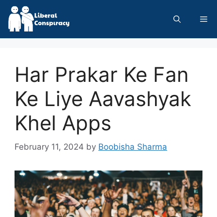
Skip
to
Me
content
Har Prakar Ke Fan
Ke Liye Aavashyak
Khel Apps
February 11, 2024
by
Boobisha Sharma