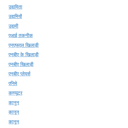
उद्यमिता
उद्यमियों
उद्यमी
एआई तकनीक
एनएफएल खिलाड़ी
एनबीए के खिलाड़ी
एनबीए खिलाड़ी
एनबीए प्लेयर्स
एनिमे
कम्प्यूटर
कानुन
क़ानून
कानून