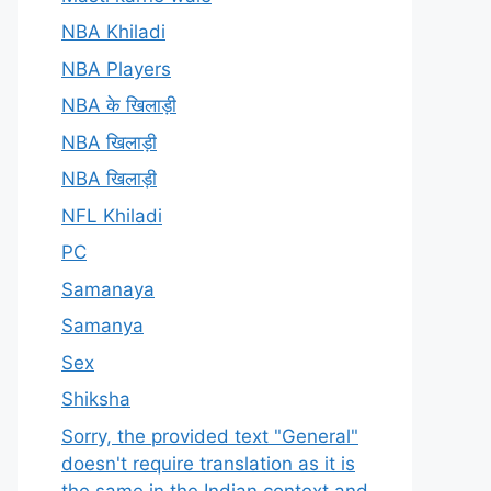
NBA Khiladi
NBA Players
NBA के खिलाड़ी
NBA खिलाड़ी
NBA खिलाड़ी
NFL Khiladi
PC
Samanaya
Samanya
Sex
Shiksha
Sorry, the provided text "General"
doesn't require translation as it is
the same in the Indian context and