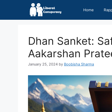
Skip
to
Home
Rap
content
Dhan Sanket: Saf
Aakarshan Prate
January 25, 2024
by
Boobisha Sharma