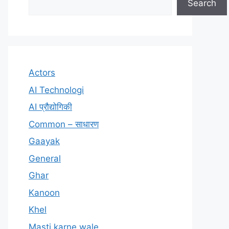
Search
Actors
AI Technologi
AI प्रौद्योगिकी
Common – साधारण
Gaayak
General
Ghar
Kanoon
Khel
Masti karne wale