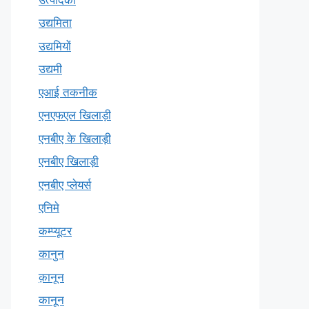
उद्यमिता
उद्यमियों
उद्यमी
एआई तकनीक
एनएफएल खिलाड़ी
एनबीए के खिलाड़ी
एनबीए खिलाड़ी
एनबीए प्लेयर्स
एनिमे
कम्प्यूटर
कानुन
क़ानून
कानून