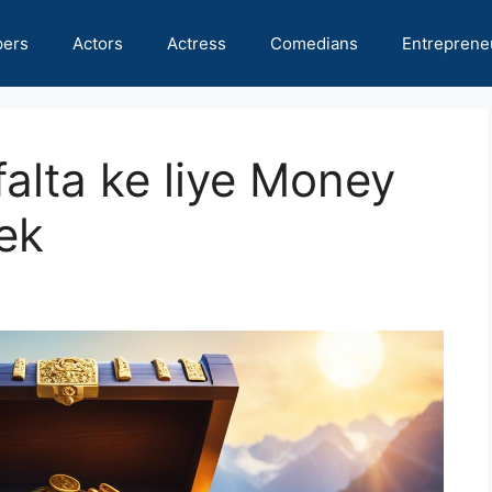
pers
Actors
Actress
Comedians
Entreprene
alta ke liye Money
ek