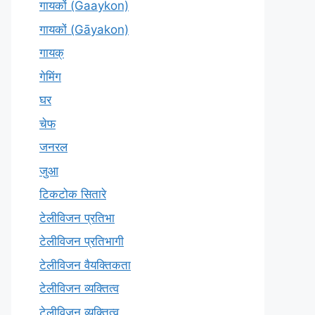
गायकों (Gaaykon)
गायकों (Gāyakon)
गायक्
गेमिंग
घर
चेफ
जनरल
जुआ
टिकटोक सितारे
टेलीविजन प्रतिभा
टेलीविजन प्रतिभागी
टेलीविजन वैयक्तिकता
टेलीविजन व्यक्तित्व
टेलीविज़न व्यक्तित्व