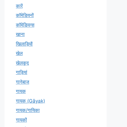
कारें
कॉमेडियनों
कॉमेडियन्स
खाना
खिलाड़ियों
खेल
खेलकूद
गाड़ियां
गानेबाज
गायक
गायक (Gāyak)
गायक/गायिका
गायकों