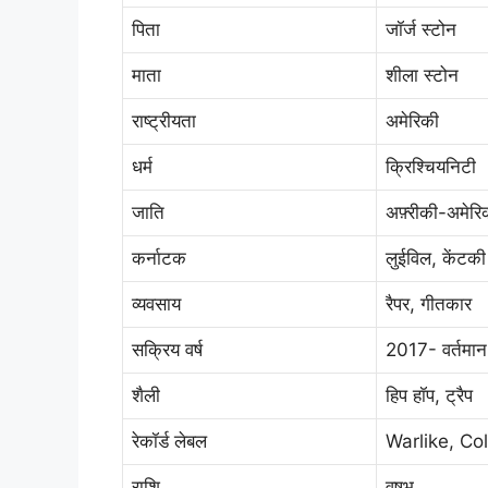
पिता
जॉर्ज स्टोन
माता
शीला स्टोन
राष्ट्रीयता
अमेरिकी
धर्म
क्रिश्चियनिटी
जाति
अफ़्रीकी-अमेरि
कर्नाटक
लुईविल, केंटकी
व्यवसाय
रैपर, गीतकार
सक्रिय वर्ष
2017- वर्तमान
शैली
हिप हॉप, ट्रैप
रेकॉर्ड लेबल
Warlike, Col
राशि
वृषभ