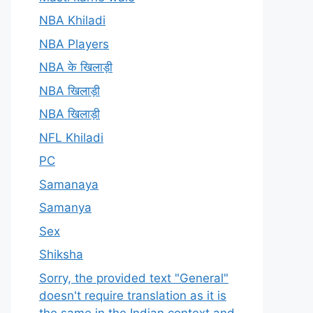
NBA Khiladi
NBA Players
NBA के खिलाड़ी
NBA खिलाड़ी
NBA खिलाड़ी
NFL Khiladi
PC
Samanaya
Samanya
Sex
Shiksha
Sorry, the provided text "General"
doesn't require translation as it is
the same in the Indian context and