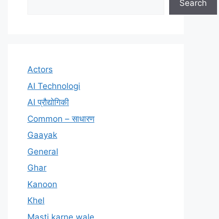
Search
Actors
AI Technologi
AI प्रौद्योगिकी
Common – साधारण
Gaayak
General
Ghar
Kanoon
Khel
Masti karne wale