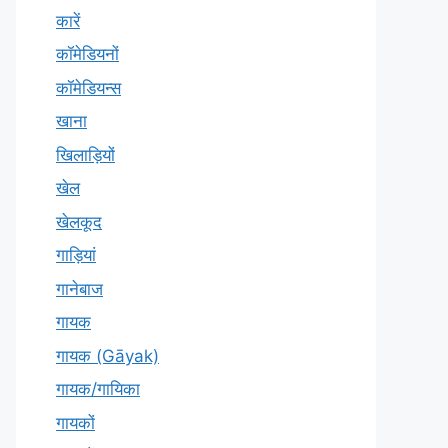
कारें
कॉमेडियनों
कॉमेडियन्स
खाना
खिलाड़ियों
खेल
खेलकूद
गाड़ियां
गानेबाज
गायक
गायक (Gāyak)
गायक/गायिका
गायकों