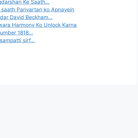
rgdarshan Ke Saath…
saath Parivartan ko Apnayein
andar David Beckham…
wara Harmony Ko Unlock Karna
 Number 1818…
sampatti sirf…