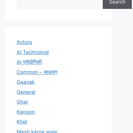
Search
Actors
AI Technologi
AI प्रौद्योगिकी
Common – साधारण
Gaayak
General
Ghar
Kanoon
Khel
Masti karne wale