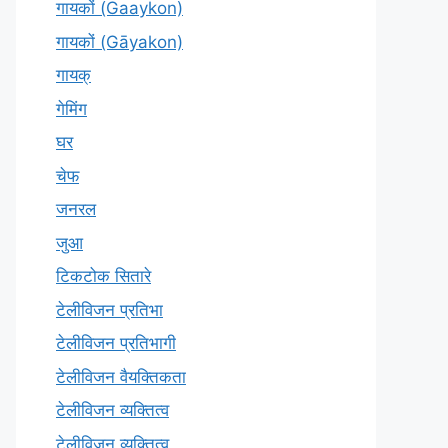
गायकों (Gaaykon)
गायकों (Gāyakon)
गायक्
गेमिंग
घर
चेफ
जनरल
जुआ
टिकटोक सितारे
टेलीविजन प्रतिभा
टेलीविजन प्रतिभागी
टेलीविजन वैयक्तिकता
टेलीविजन व्यक्तित्व
टेलीविज़न व्यक्तित्व