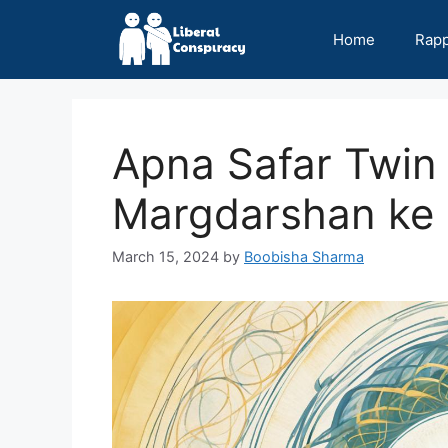
Skip
to
Home
Rap
content
Apna Safar Twin
Margdarshan ke 
March 15, 2024
by
Boobisha Sharma