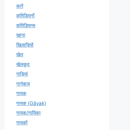
कारें
कॉमेडियनों
कॉमेडियन्स
खाना
खिलाड़ियों
खेल
खेलकूद
गाड़ियां
गानेबाज
गायक
गायक (Gāyak)
गायक/गायिका
गायकों