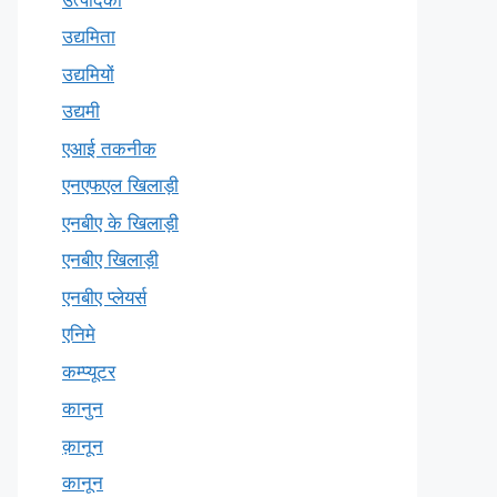
उद्यमिता
उद्यमियों
उद्यमी
एआई तकनीक
एनएफएल खिलाड़ी
एनबीए के खिलाड़ी
एनबीए खिलाड़ी
एनबीए प्लेयर्स
एनिमे
कम्प्यूटर
कानुन
क़ानून
कानून