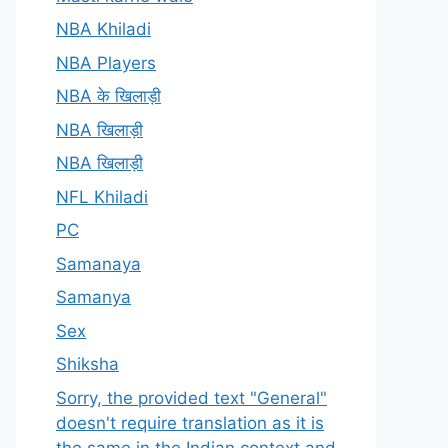
NBA Khiladi
NBA Players
NBA के खिलाड़ी
NBA खिलाड़ी
NBA खिलाड़ी
NFL Khiladi
PC
Samanaya
Samanya
Sex
Shiksha
Sorry, the provided text "General"
doesn't require translation as it is
the same in the Indian context and