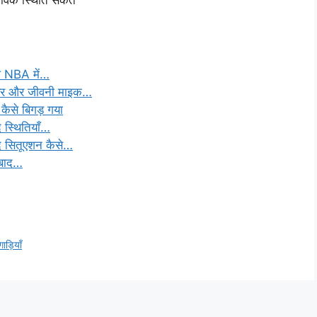
तविक स्थिति संकेत
ि NBA में…
यर और जीवनी माइक…
कैसे बिगड़ गया
स्थितियाँ…
 सितूएशन कैसे…
े बाद…
ाड़ियाँ