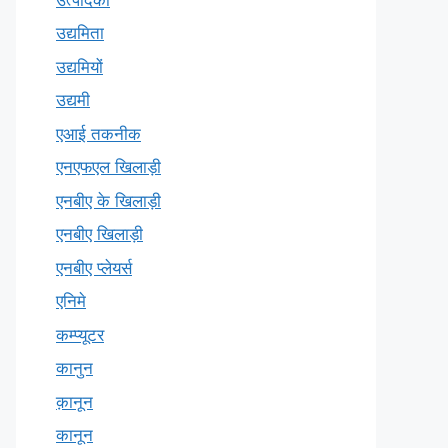
उद्यमिता
उद्यमियों
उद्यमी
एआई तकनीक
एनएफएल खिलाड़ी
एनबीए के खिलाड़ी
एनबीए खिलाड़ी
एनबीए प्लेयर्स
एनिमे
कम्प्यूटर
कानुन
क़ानून
कानून