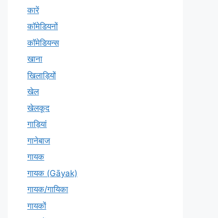
कारें
कॉमेडियनों
कॉमेडियन्स
खाना
खिलाड़ियों
खेल
खेलकूद
गाड़ियां
गानेबाज
गायक
गायक (Gāyak)
गायक/गायिका
गायकों