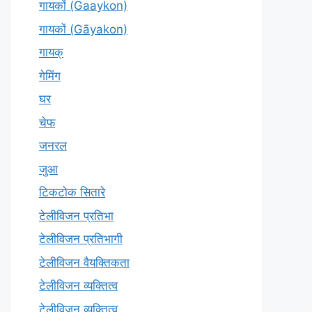
गायकों (Gaaykon)
गायकों (Gāyakon)
गायक्
गेमिंग
घर
चेफ
जनरल
जुआ
टिकटोक सितारे
टेलीविजन प्रतिभा
टेलीविजन प्रतिभागी
टेलीविजन वैयक्तिकता
टेलीविजन व्यक्तित्व
टेलीविज़न व्यक्तित्व