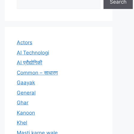
Search
Actors
AI Technologi
AI प्रौद्योगिकी
Common – साधारण
Gaayak
General
Ghar
Kanoon
Khel
Masti karne wale