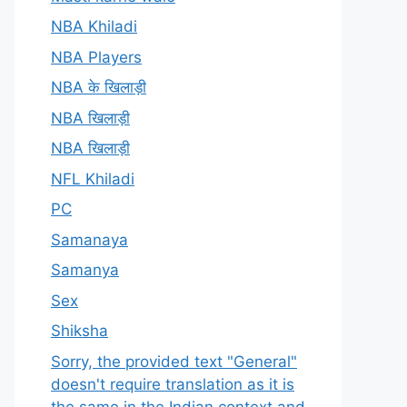
NBA Khiladi
NBA Players
NBA के खिलाड़ी
NBA खिलाड़ी
NBA खिलाड़ी
NFL Khiladi
PC
Samanaya
Samanya
Sex
Shiksha
Sorry, the provided text "General"
doesn't require translation as it is
the same in the Indian context and